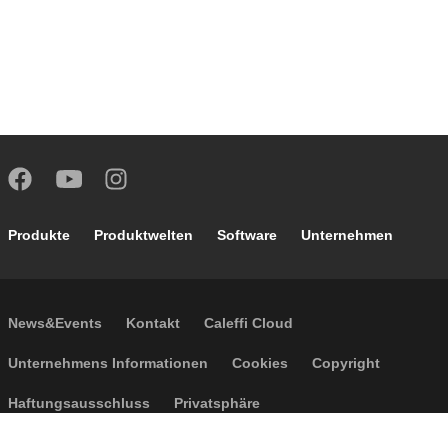
Footer main navigation
Produkte
Produktwelten
Software
Unternehmen
Footer secondary navigation
News&Events
Kontakt
Caleffi Cloud
Footer menu
Unternehmens Informationen
Cookies
Copyright
Haftungsausschluss
Privatsphäre
Allgemeine Verkaufsbedingungen