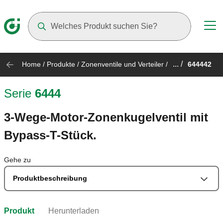
Suggestions will appear as you type
... /
Home
/
Produkte
/
Zonenventile und Verteiler
/
644442
Serie
6444
3-Wege-Motor-Zonenkugelventil mit
Bypass-T-Stück.
Gehe zu
Produktbeschreibung
Produkt
Herunterladen