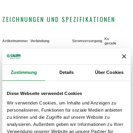
ZEICHNUNGEN UND SPEZIFIKATIONEN
Kv
Artikelnummer
Verbindung
Stromversorgung
Actions
gerade
G 1/2" A (ISO 228-
10,3
644442
230 V AC
Coll
1) AG
m³/h
Zustimmung
Details
Über Cookies
Kv-Bypass
Diese Webseite verwendet Cookies
1,2 m³/h
Wir verwenden Cookies, um Inhalte und Anzeigen zu
personalisieren, Funktionen für soziale Medien anbieten
3D-Modelle
zu können und die Zugriffe auf unsere Website zu
analysieren. Außerdem geben wir Informationen zu Ihrer
Verwendung unserer Website an unsere Partner für