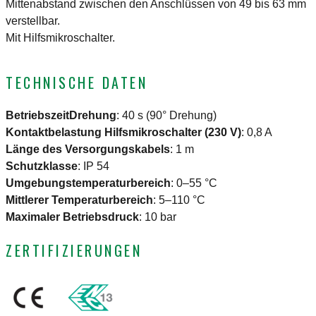
Mittenabstand zwischen den Anschlüssen von 49 bis 63 mm
verstellbar.
Mit Hilfsmikroschalter.
TECHNISCHE DATEN
BetriebszeitDrehung
:
40 s (90° Drehung)
Kontaktbelastung Hilfsmikroschalter (230 V)
:
0,8 A
Länge des Versorgungskabels
:
1 m
Schutzklasse
:
IP 54
Umgebungstemperaturbereich
:
0–55 °C
Mittlerer Temperaturbereich
:
5–110 °C
Maximaler Betriebsdruck
:
10 bar
ZERTIFIZIERUNGEN