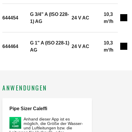
G 3/4" A (ISO 228-
10,3
644454
24 V AC
Exp
1) AG
m³/h
G 1" A (ISO 228-1)
10,3
644464
24 V AC
Exp
AG
m³/h
ANWENDUNGEN
Pipe Sizer Caleffi
Anhand dieser App ist es
möglich, die Größe der Wasser-
und Luftleitungen bzw. die