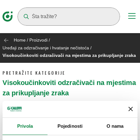
Suggestions will appear as you type
Home
/
Proizvodi
/
Uređaji za odzračivanje i hvatanje nečistoća
/
Visokoučinkoviti odzračivači na mjestima za prikupljanje zraka
PRETRAŽITE KATEGORIJE
Visokoučinkoviti odzračivači na mjestima
za prikupljanje zraka
Idi na
Visokoučinkoviti odzračivači na mjestima za
prikupljanje zraka
Privola
Pojedinosti
O nama