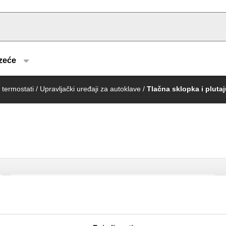
u type
zeće
 termostati
/
Upravljački uređaji za autoklave
/
Tlačna sklopka i pluta
Plutajući prekidač, 250 V 10 A.