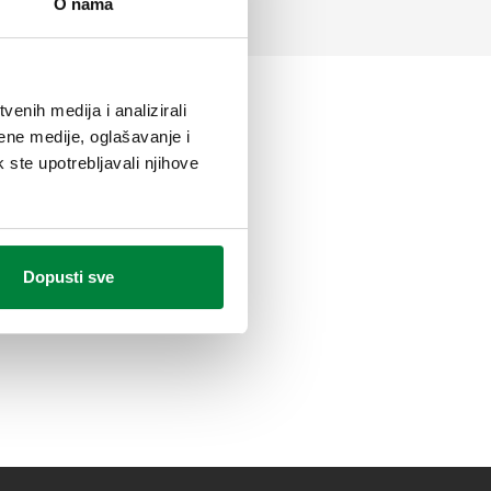
O nama
enih medija i analizirali
ene medije, oglašavanje i
k ste upotrebljavali njihove
Dopusti sve