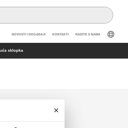
Header secondary navigation
NOVOSTI I DOGAĐAJI
KONTAKTI
RADITE S NAMA
juća sklopka