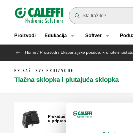
Header main navigation
Suggestions will appear as yo
Proizvodi
Edukacija
Softver
Podu
Home
/
Proizvodi
/
Ekspanzijske posude, kronotermostati,
PRIKAŽI SVE PROIZVODE
Tlačna sklopka i plutajuća sklopka
Prekidač tlaka za pojačivače i primjenu
u pripremi vode za kućanstva.