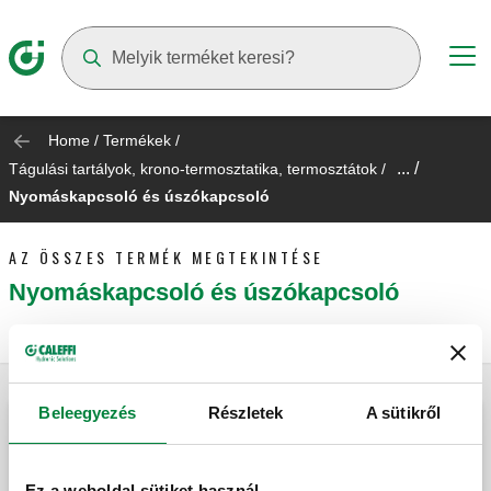
Suggestions will appear as you type
Home
/
Termékek
/
... /
Tágulási tartályok, krono-termosztatika, termosztátok
/
Nyomáskapcsoló és úszókapcsoló
AZ ÖSSZES TERMÉK MEGTEKINTÉSE
Nyomáskapcsoló és úszókapcsoló
Beleegyezés
Részletek
A sütikről
Nyomáskapcsoló nyomásfokozó készletek
és háztartási víz alkalmazásokhoz.
Ez a weboldal sütiket használ