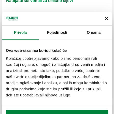
Radijatorski ventili za čelične cijevi
Ručni radijatorski ventil. Kutna verzija.
Privola
Pojedinosti
O nama
Ručni radijatorski ventil. Ravna verzija.
Ova web-stranica koristi kolačiće
Kolačiće upotrebljavamo kako bismo personalizirali
sadržaj i oglase, omogućili značajke društvenih medija i
Konvertibilni radijatorski ventil za
analizirali promet. Isto tako, podatke o vašoj upotrebi
termostatske i elektrotermičke
naše web-lokacije dijelimo s partnerima za društvene
glave. Ravna verzija.
medije, oglašavanje i analizu, a oni ih mogu kombinirati s
drugim podacima koje ste im pružili ili koje su prikupili
dok ste upotrebljavali njihove usluge.
Navijci za bakrenu cijev