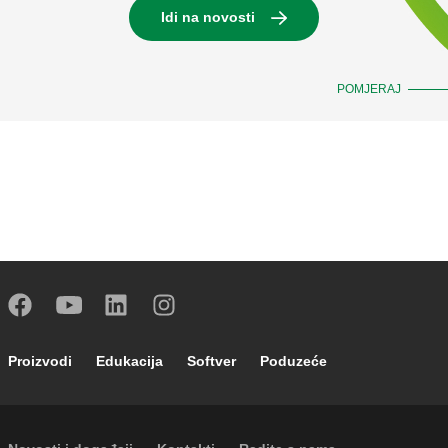
Idi na novosti
POMJERAJ
Footer main navigation
Proizvodi
Edukacija
Softver
Poduzeće