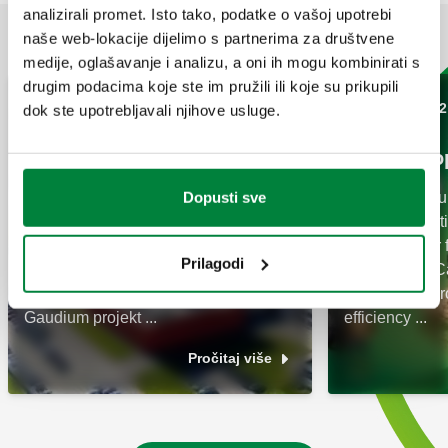
analizirali promet. Isto tako, podatke o vašoj upotrebi
POVEZANI ČLANCI
naše web-lokacije dijelimo s partnerima za društvene
medije, oglašavanje i analizu, a oni ih mogu kombinirati s
drugim podacima koje ste im pružili ili koje su prikupili
08 Ožujak 2023
30 Ožujak 2022
dok ste upotrebljavali njihove usluge.
Dizalice to
Dopusti sve
Today, heat p
Naše proizvode možete
hydraulic heat
pronaći u trgovinama
system sector 
Prilagodi
Mariterm d.o.o. Centrometal d.o.o.
perspective. C
Palman Thermo d.o.o. Petrokov d.o.o.
full range of p
Gaudium projekt ...
efficiency ...
Pročitaj više