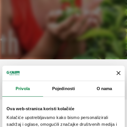
Datum
28 Svibanj 2014
Podijeli
Privola
Pojedinosti
O nama
Ova web-stranica koristi kolačiće
New branch in Poland
Kolačiće upotrebljavamo kako bismo personalizirali
sadržaj i oglase, omogućili značajke društvenih medija i