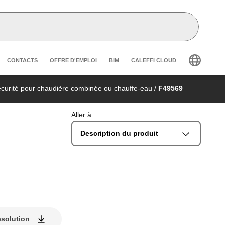
r secondary navigation
CONTACTS
OFFRE D'EMPLOI
BIM
CALEFFI CLOUD
curité pour chaudière combinée ou chauffe-eau
/
F49569
Aller à
Description du produit
ésolution