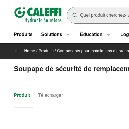
Header main navigation
Suggestions will appear as yo
Produits
Solutions
Éducation
Log
Home
/
Produits
/
Composants pour installations d'eau po
Soupape de sécurité de remplaceme
Produit
Télécharger