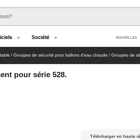
u type
Heade
iciels
Société
NOUVELLES
table
/
Groupes de sécurité pour ballons d'eau chaude
/
Groupes de sé
nt pour série 528.
Télécharger en haute r