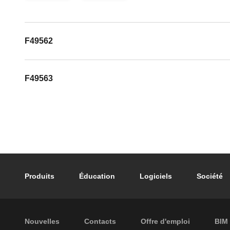
F49562
F49563
Footer main navigation
Produits
Éducation
Logiciels
Société
Footer secondary navigation
Nouvelles
Contacts
Offre d'emploi
BIM