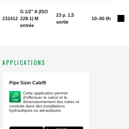
G 1/2" A (ISO
23 p. 1,5
232412
228-1) M
10–80 l/h
Exp
sortie
entrée
APPLICATIONS
Pipe Sizer Caleffi
Cette application permet
d'effectuer le calcul et le
dimensionnement des tubes et
conduits dans des installations
hydrauliques ou aérauliques.