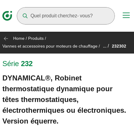
Suggestions will appear as you type
Home
/
Produits
/
... /
Vannes et accessoires pour moteurs de chauffage
/
232302
Série
232
DYNAMICAL®, Robinet
thermostatique dynamique pour
têtes thermostatiques,
électrothermiques ou électroniques.
Version équerre.