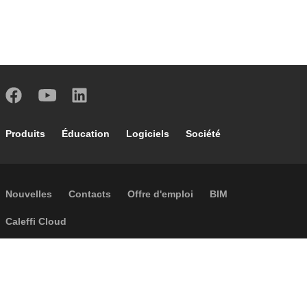
Footer main navigation
Produits
Éducation
Logiciels
Société
Footer secondary navigation
Nouvelles
Contacts
Offre d'emploi
BIM
Caleffi Cloud
Footer menu
Informations sur la société
Cookies
Copyright
Réclamations
Règles de confidentialité
Conditions generales
Accessibilité