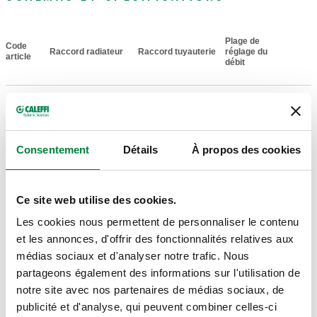
Plage de
Code
Raccord radiateur
Raccord tuyauterie
réglage du
Actions
article
débit
G 3/8" A (ISO
23 p. 1,5
228-1) M
sortie,
20–120
232302
entrée,
Consentement
Détails
À propos des cookies
Coll
raccordement
l/h
raccordement
équerre
équerre
Ce site web utilise des cookies.
Plans 2D
Les cookies nous permettent de personnaliser le contenu
et les annonces, d'offrir des fonctionnalités relatives aux
médias sociaux et d'analyser notre trafic. Nous
DWG
DXF
PDF
partageons également des informations sur l'utilisation de
notre site avec nos partenaires de médias sociaux, de
Modèles 3D
publicité et d'analyse, qui peuvent combiner celles-ci