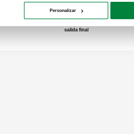
ón en escuadra
salida final, conexión en escu
Personalizar
8-1) M
23 p. 1,5
salida final