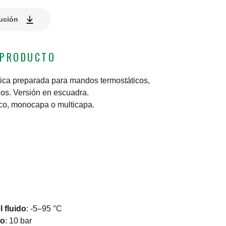
lución
 PRODUCTO
mica preparada para mandos termostáticos,
cos. Versión en escuadra.
ico, monocapa o multicapa.
 fluido
:
-5–95 °C
jo
:
10 bar