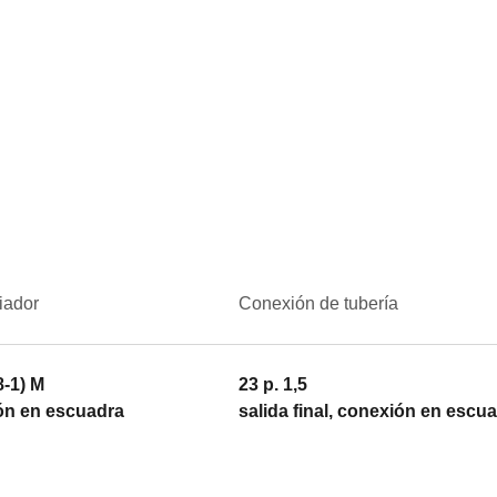
iador
Conexión de tubería
8-1) M
23 p. 1,5
ón en escuadra
salida final, conexión en escu