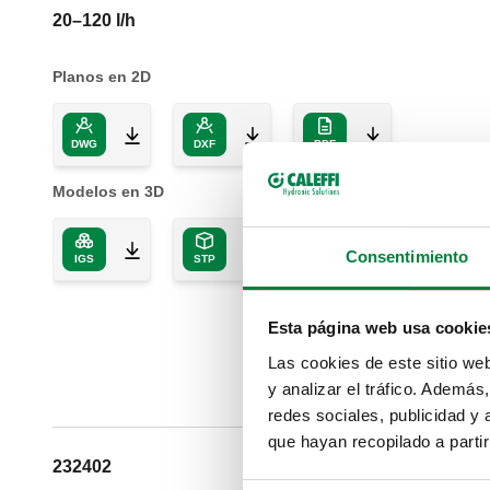
20–120 l/h
Planos en 2D
DWG
DXF
PDF
Modelos en 3D
Consentimiento
IGS
STP
BIM
Esta página web usa cookie
Las cookies de este sitio we
y analizar el tráfico. Ademá
redes sociales, publicidad y
que hayan recopilado a parti
232402
G 1/2" A (ISO 22