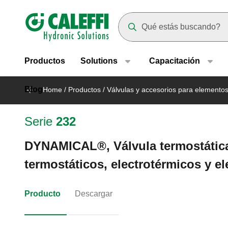
Header main navigation
Suggestions will appear as yo
Productos
Solutions
Capacitación
Blog
Home
/
Productos
/
Válvulas y accesorios para elemento
Serie
232
DYNAMICAL®, Válvula termostátic
termostáticos, electrotérmicos y e
Producto
Descargar