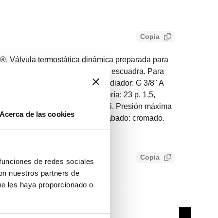
Copia
Válvula termostática dinámica preparada para
micos y electrónicos. Versión en escuadra. Para
pa o multicapa. Conexión del radiador: G 3/8" A
 en escuadra. Conexión de tubería: 23 p. 1,5,
ra, Conexión para racores Caleffi. Presión máxima
Acerca de las cookies
peratura del fluido: 5–95 °C. Acabado: cromado.
 l/h. Material: latón.
Copia
 funciones de redes sociales
4b246be2a
con nuestros partners de
ue les haya proporcionado o
-