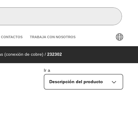
condary navigation
CONTACTOS
TRABAJA CON NOSOTROS
as (conexión de cobre)
/
232302
Ir a
Descripción del producto