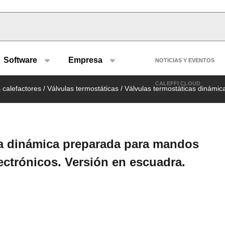
u type
Header se
Software
Empresa
NOTICIAS Y EVENTOS
CALEFFI CLOUD
s calefactores
/
Válvulas termostáticas
/
Válvulas termostáticas dinámic
a dinámica preparada para mandos
lectrónicos. Versión en escuadra.