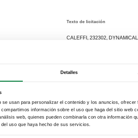
Texto de licitación
CALEFFI, 232302, DYNAMICAL®. 
mandos termostáticos, electrotér
tubo de cobre y plástico, monoca
(ISO 228-1) M, entrada, conexión
salida final, conexión en escuad
Detalles
de trabajo: 10 bar. Rango de tem
Rango de ajuste de caudal: 20–120
s
SCIP code
b se usan para personalizar el contenido y los anuncios, ofrecer
aa2e749d-6fd8-4b7b-9c0d-36e
s, compartimos información sobre el uso que haga del sitio web 
 análisis web, quienes pueden combinarla con otra información q
r del uso que haya hecho de sus servicios.
8-1) M
23 p. 1,5