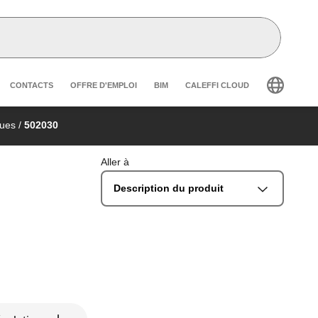
r secondary navigation
CONTACTS
OFFRE D'EMPLOI
BIM
CALEFFI CLOUD
ques
/
502030
Aller à
Description du produit