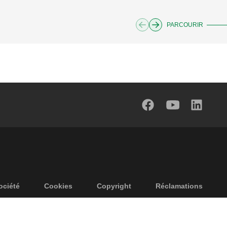
PARCOURIR
ociété
Cookies
Copyright
Réclamations
identialité
Conditions generales
Accessibilité