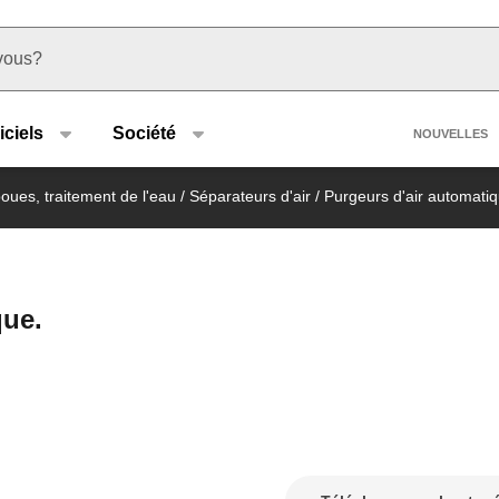
u type
Heade
iciels
Société
NOUVELLES
boues, traitement de l'eau
/
Séparateurs d'air
/
Purgeurs d'air automati
que.