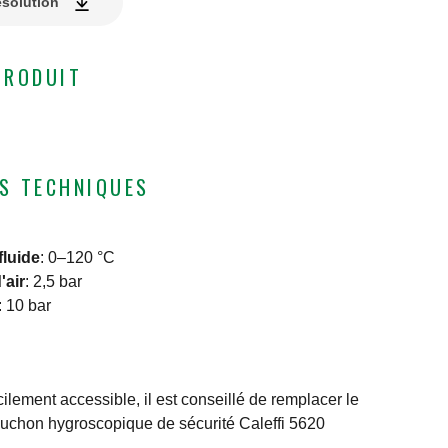
ésolution
PRODUIT
S TECHNIQUES
fluide
:
0–120 °C
'air
:
2,5 bar
:
10 bar
cilement accessible, il est conseillé de remplacer le
uchon hygroscopique de sécurité Caleffi 5620