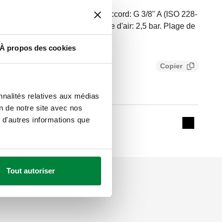
urgeur d'air automatique. Raccord: G 3/8" A (ISO 228-
: 10 bar. Pression maxi de purge d'air: 2,5 bar. Plage de
. Matériel: laiton.
À propos des cookies
Copier
fdde7893c2a
nnalités relatives aux médias
on de notre site avec nos
 d'autres informations que
Expand de
Tout autoriser