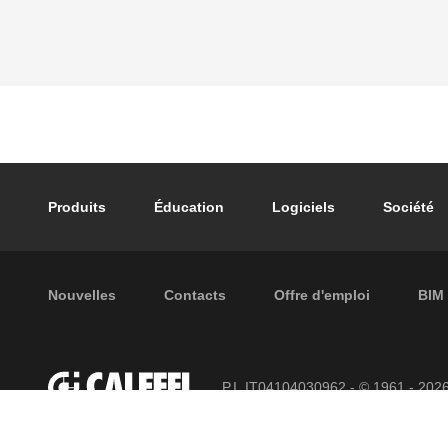
Footer main navigation
Produits
Éducation
Logiciels
Société
Footer secondary navigation
Nouvelles
Contacts
Offre d'emploi
BIM
P.I. IT04104030962 - © 1961 - 202
réservés