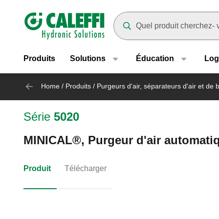
Header main navigation
Suggestions will appear as yo
Produits
Solutions
Éducation
Log
Home
/
Produits
/
Purgeurs d'air, séparateurs d'air et de 
Série
5020
MINICAL®, Purgeur d'air automati
Produit
Télécharger