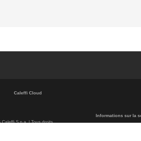
Caleffi Cloud
Footer menu
Informations sur la s
6
Caleffi S.p.a. | Tous droits
Règles de conf