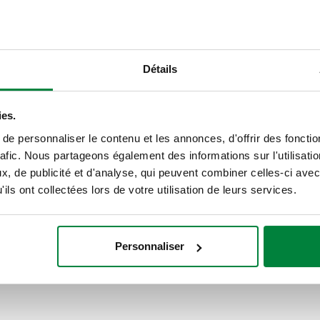
CALEFFI, 502030, MINICAL®. P
1) M. Pression maxi d'exercice
température du fluide: 0–120 °C
Détails
SCIP code
BIM
cf525b49-421a-4caa-b27c-b
ies.
e personnaliser le contenu et les annonces, d'offrir des fonctio
rafic. Nous partageons également des informations sur l'utilisati
, de publicité et d'analyse, qui peuvent combiner celles-ci avec
G 1/2" A (ISO 228-1) M
ils ont collectées lors de votre utilisation de leurs services.
Personnaliser