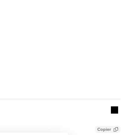
Actions
Collapse 
Copier