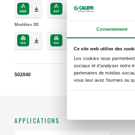
DWG
DXF
PDF
Modèles 3D
Consentement
IGS
IGS
STP
STP
Ce site web utilise des cook
Les cookies nous permettent d
sociaux et d'analyser notre t
partenaires de médias sociaux
502040
vous leur avez fournies ou qu'
APPLICATIONS