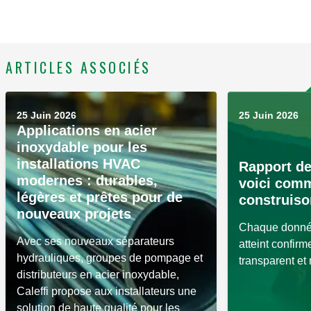
ARTICLES ASSOCIÉS
25 Juin 2026
25 Juin 2026
Applications en acier
inoxydable pour les
installations HVAC
Rapport de
modernes : durables,
voici com
légères et prêtes pour de
construiso
nouveaux projets
Chaque donnée
Avec ses nouveaux séparateurs
atteint confir
hydrauliques, groupes de pompage et
transparent et
distributeurs en acier inoxydable,
Caleffi propose aux installateurs une
solution de haute qualité pour les