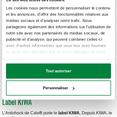
pour un robinet double service en combinaison avec un lave-
Les cookies nous permettent de personnaliser le contenu
linge ou un lave-vaisselle. Le modèle 3 dispose d’un raccord
3/8" qui peut être installé directement sur un robinet d’arrêt
et les annonces, d'offrir des fonctionnalités relatives aux
d’angle.
médias sociaux et d'analyser notre trafic. Nous
partageons également des informations sur l'utilisation de
Pression d’eau
notre site avec nos partenaires de médias sociaux, de
publicité et d'analyse, qui peuvent combiner celles-ci
Il est important que la pression de l’eau dans votre
avec d'autres informations que vous leur avez fournies
installation ne dépasse pas 3 bar. Si nécessaire, un
ou qu'ils ont collectées lors de votre utilisation de leurs
réducteur de pression
peut être installé au début de votre
installation d’eau potable pour diminuer la pression.
services.
En effet, le ressort INOX dans l’amortisseur de coup de bélier
est réglé à une pression de 3 bar. Si votre pression d’eau est
Tout autoriser
supérieure, il y aura toujours une quantité limitée d’eau
stagnante en bas, ce qui peut engendrer une
prolifération
bactérienne
et toutes sortes de maladies dans votre
Personnaliser
installation d’eau potable.
Label KIWA
L’Antishock de Caleffi porte le
label KIWA.
Depuis KIWA, le