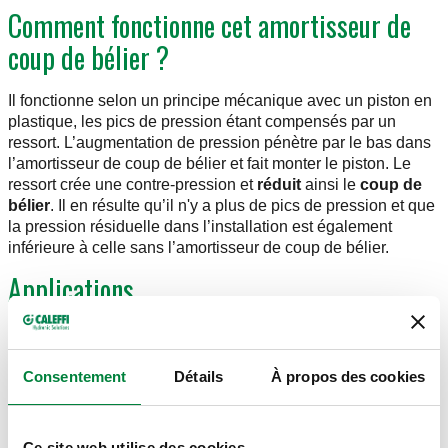
Comment fonctionne cet amortisseur de
coup de bélier ?
Il fonctionne selon un principe mécanique avec un piston en
plastique, les pics de pression étant compensés par un
ressort. L’augmentation de pression pénètre par le bas dans
l’amortisseur de coup de bélier et fait monter le piston. Le
ressort crée une contre-pression et
réduit
ainsi le
coup de
bélier
. Il en résulte qu’il n'y a plus de pics de pression et que
la pression résiduelle dans l’installation est également
inférieure à celle sans l’amortisseur de coup de bélier.
Applications
L’amortisseur de coup de bélier Antishock existe en
3 modèles.
Le modèle 1
est un raccord 1/2" en bas. Il peut
être monté facilement sur un T ou à l’extrémité d’un
Consentement
Détails
À propos des cookies
distributeur.
Les modèles 2 et 3
sont équipés d’un raccord fileté mâle et
d’un raccord tournant. Le modèle 2 dispose d’un raccord 3/4"
Ce site web utilise des cookies.