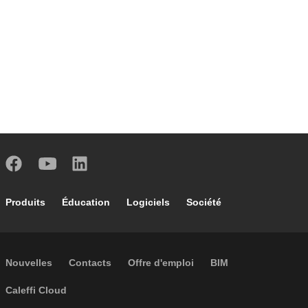
Footer main navigation
Produits
Éducation
Logiciels
Société
Footer secondary navigation
Nouvelles
Contacts
Offre d'emploi
BIM
Caleffi Cloud