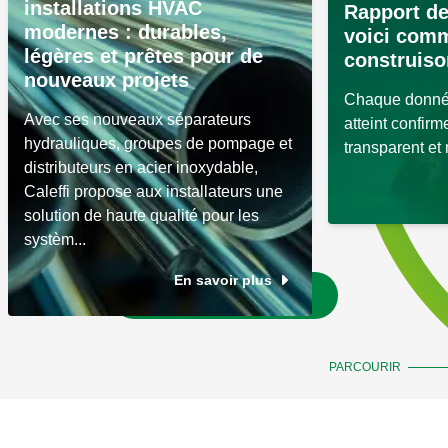
installations HVAC
Rapport de
modernes : durables,
voici com
légères et prêtes pour de
construiso
nouveaux projets
Chaque donnée
Avec ses nouveaux séparateurs
atteint confir
hydrauliques, groupes de pompage et
transparent et
distributeurs en acier inoxydable,
Caleffi propose aux installateurs une
solution de haute qualité pour les
systèm...
En savoir plus
Aller aux actualités
PARCOURIR