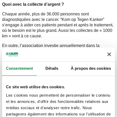
Quoi avec la collecte d’argent ?
Chaque année, plus de 36.000 personnes sont
diagnostiquées avec le cancer. “Kom op Tegen Kanker”
s‘engage à aider ces patients pendant et après le traitement,
où le besoin est le plus grand. Aussi les collectes de « 1000
km » vont à ce cause.
En outre, l’association investie annuellement dans la
recherche. Les collectes des éditions précédentes étaient
investis entre autre à la recherche sur les bio-marqueurs (qui
montrent si le traitement fonctionne ou pas), à la recherche
d’améliorer le traitement des tumeurs rares, aux effets
Consentement
Détails
À propos des cookies
secondaires des traitement, et à la diagnostic et la thérapie
des cellules tumorales résiduelles et métastases.
Ce site web utilise des cookies.
Cette année les équipes roulent pour la recherche sur les
causes et le traitement de l’échec thérapeutique. La
Les cookies nous permettent de personnaliser le contenu
recherche comprend le développement de nouvelles
et les annonces, d'offrir des fonctionnalités relatives aux
stratégies de traitement pour prévenir la résistance et l’échec
médias sociaux et d'analyser notre trafic. Nous
thérapeutique en général pour le contourner. L’objectif est,
partageons également des informations sur l'utilisation de
comme toujours, d’améliorer les chances de survie et la