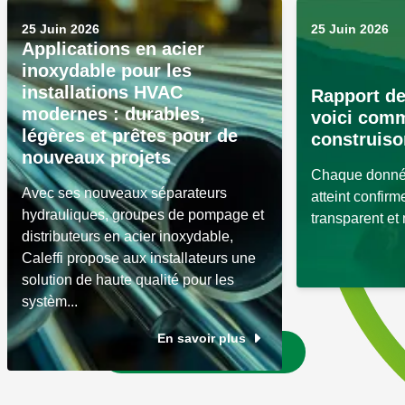
25 Juin 2026
25 Juin 2026
Applications en acier
inoxydable pour les
installations HVAC
Rapport de
modernes : durables,
voici com
légères et prêtes pour de
construiso
nouveaux projets
Chaque donnée
Avec ses nouveaux séparateurs
atteint confir
hydrauliques, groupes de pompage et
transparent et
distributeurs en acier inoxydable,
Caleffi propose aux installateurs une
solution de haute qualité pour les
systèm...
En savoir plus
Aller aux actualités