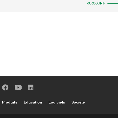
PARCOURIR
Footer main navigation
Produits
Éducation
Logiciels
Société