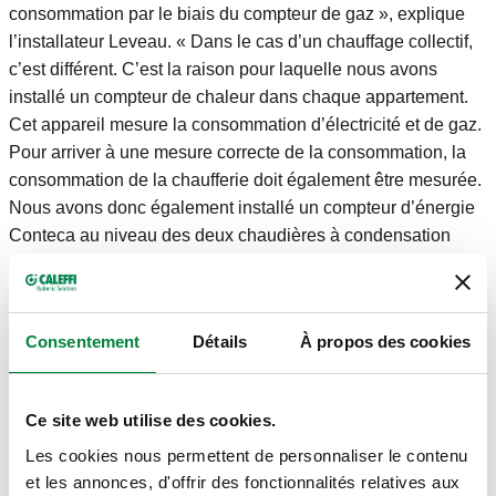
consommation par le biais du compteur de gaz », explique
l’installateur Leveau. « Dans le cas d’un chauffage collectif,
c’est différent. C’est la raison pour laquelle nous avons
installé un compteur de chaleur dans chaque appartement.
Cet appareil mesure la consommation d’électricité et de gaz.
Pour arriver à une mesure correcte de la consommation, la
consommation de la chaufferie doit également être mesurée.
Nous avons donc également installé un compteur d’énergie
Conteca au niveau des deux chaudières à condensation
centrales. »
Réglage
« Nous avons aussi installé des stabilisateurs de débit
Consentement
Détails
À propos des cookies
automatiques Autoflow®. Ils permettent d’assurer le débit
souhaité dans toutes les situations », explique Quentin
Leveau. « Chaque appartement est équipé d’un stabilisateur
Ce site web utilise des cookies.
de débit de ce type. L’éventuel débit résiduel est renvoyé
Les cookies nous permettent de personnaliser le contenu
vers le ballon d’eau chaude. » En guise de système
et les annonces, d'offrir des fonctionnalités relatives aux