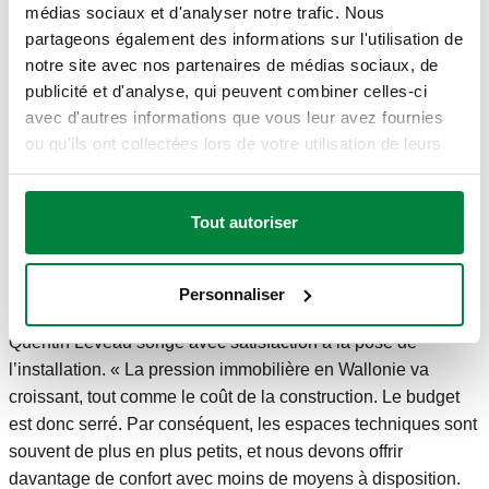
d’émission, le choix s’est porté sur des radiateurs basse
médias sociaux et d'analyser notre trafic. Nous
température. « Nous voulions tout d’abord un chauffage au
partageons également des informations sur l'utilisation de
sol, mais après concertation, il est apparu que les futurs
notre site avec nos partenaires de médias sociaux, de
habitants profiteraient davantage de radiateurs », explique
publicité et d'analyse, qui peuvent combiner celles-ci
l’installateur Leveau. « L’une des caractéristiques du
avec d'autres informations que vous leur avez fournies
chauffage au sol est en effet qu’il chauffe lentement. Nous
ou qu'ils ont collectées lors de votre utilisation de leurs
avons dès lors opté pour des radiateurs basse température
services.
haute performance à rendement énergétique élevé, idéaux
en combinaison avec le SATK20. Pour affiner le réglage de
Tout autoriser
ces radiateurs, nous avons également placé des mitigeurs
thermostatiques. »
Personnaliser
Plus avec moins
Quentin Leveau songe avec satisfaction à la pose de
l’installation. « La pression immobilière en Wallonie va
croissant, tout comme le coût de la construction. Le budget
est donc serré. Par conséquent, les espaces techniques sont
souvent de plus en plus petits, et nous devons offrir
davantage de confort avec moins de moyens à disposition.