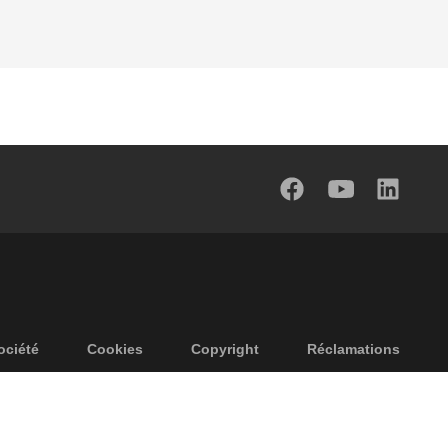
ociété
Cookies
Copyright
Réclamations
identialité
Conditions generales
Accessibilité