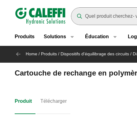
Header main navigation
Suggestions will appear as yo
Produits
Solutions
Éducation
Log
Home
/
Produits
/
Dispositifs d'équilibrage des circuits
/
Di
Cartouche de rechange en polymère.
Produit
Télécharger