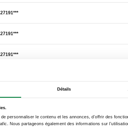
127191***
127191***
127191***
127191***
Détails
127191***
ies.
e personnaliser le contenu et les annonces, d'offrir des fonctio
127191***
rafic. Nous partageons également des informations sur l'utilisati