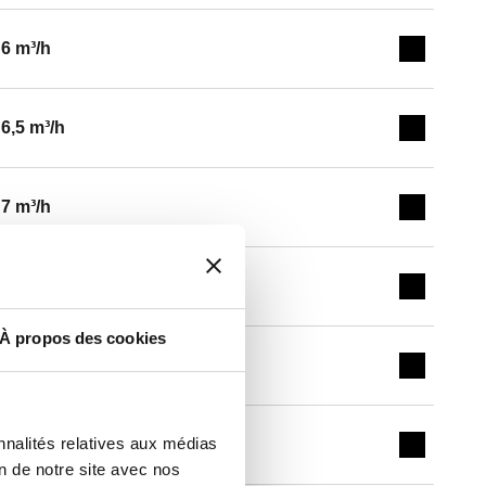
6 m³/h
Expand de
6,5 m³/h
Expand de
7 m³/h
Expand de
7,5 m³/h
Expand de
À propos des cookies
8 m³/h
Expand de
nnalités relatives aux médias
8,5 m³/h
Expand de
on de notre site avec nos