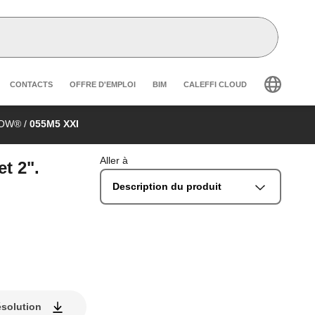
r secondary navigation
CONTACTS
OFFRE D'EMPLOI
BIM
CALEFFI CLOUD
LOW®
/
055M5 XXI
Aller à
t 2".
Description du produit
ésolution