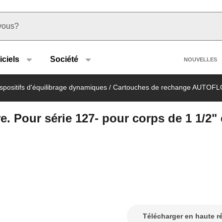
u type
Heade
iciels
Société
NOUVELLES
spositifs d'équilibrage dynamiques
/
Cartouches de rechange AUTOF
 Pour série 127- pour corps de 1 1/2" e
Télécharger en haute r