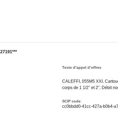
127191***
Texte d’appel d’offres
CALEFFI, 055M5 XXI. Cartouc
corps de 1 1/2" et 2". Débit no
SCIP code
cc0bbdd0-41cc-427a-b0b4-a