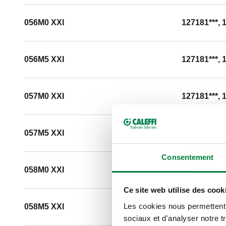
056M0 XXI
127181***, 
056M5 XXI
127181***, 
057M0 XXI
127181***, 
057M5 XXI
127181***, 
Consentement
058M0 XXI
127181***, 
Ce site web utilise des cook
Les cookies nous permettent d
058M5 XXI
127181***, 
sociaux et d'analyser notre t