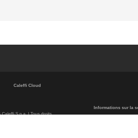
Caleffi Cloud
Footer menu
Informations sur la s
6
Caleffi S.p.a. | Tous droits
Règles de conf