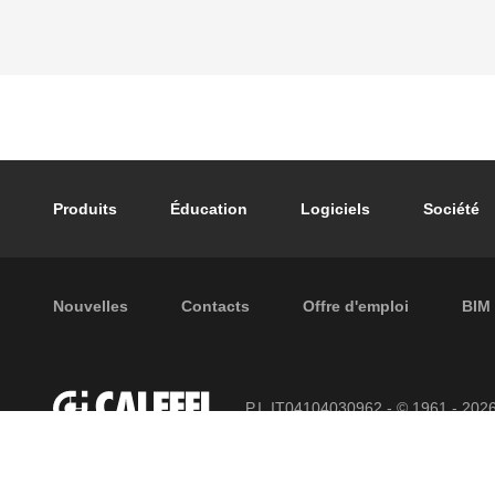
Footer main navigation
Produits
Éducation
Logiciels
Société
Footer secondary navigation
Nouvelles
Contacts
Offre d'emploi
BIM
P.I. IT04104030962 - © 1961 - 202
réservés