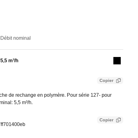
Débit nominal
Actions
5,5 m³/h
Collapse 
Copier
he de rechange en polymère. Pour série 127- pour
minal: 5,5 m³/h.
Copier
7ff701400eb