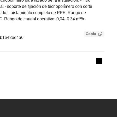
tecnopolímero para lavado de la instalación; - filtro
; - soporte de fijación de tecnopolímero con corte
lavado; - aislamiento completo de PPE. Rango de
°C. Rango de caudal operativo: 0,04–0,34 m³/h.
Copia
0b1e42ee4a6
Expand de