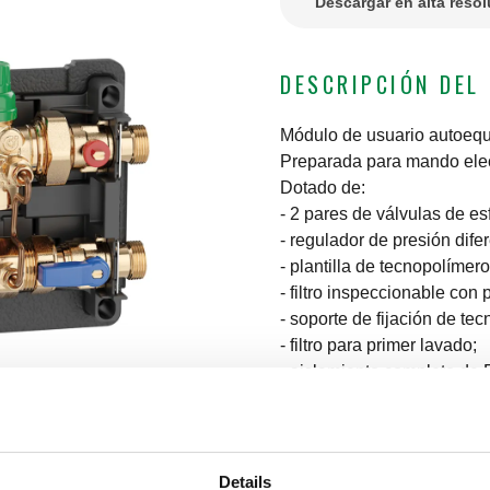
Descargar en alta reso
DESCRIPCIÓN DEL
Módulo de usuario autoequi
Preparada para mando elec
Dotado de:
- 2 pares de válvulas de es
- regulador de presión dife
- plantilla de tecnopolímero
- filtro inspeccionable con
- soporte de fijación de te
- filtro para primer lavado;
- aislamiento completo de
Con aislamiento.
Details