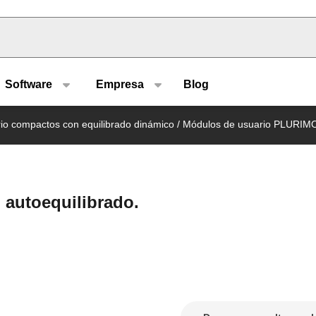
u type
Software
Empresa
Blog
io compactos con equilibrado dinámico
/
Módulos de usuario PLURI
autoequilibrado.