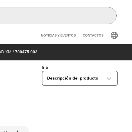
Header secondary navig
NOTICIAS Y EVENTOS
CONTACTOS
MOD XM
/
700475 002
Ir a
Descripción del producto