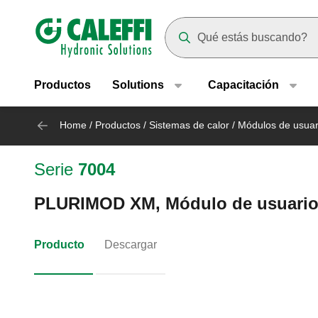
Header main navigation
Suggestions will appear as yo
Productos
Solutions
Capacitación
Home
/
Productos
/
Sistemas de calor
/
Módulos de usuar
Serie
7004
PLURIMOD XM, Módulo de usuario 
Producto
Descargar