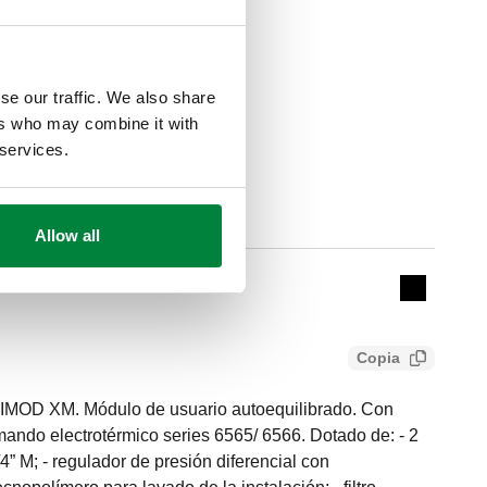
 fluido
:
3–90 °C
se our traffic. We also share
ers who may combine it with
 services.
Actions
Allow all
Collapse 
Copia
MOD XM. Módulo de usuario autoequilibrado. Con
ando electrotérmico series 6565/ 6566. Dotado de: - 2
4” M; - regulador de presión diferencial con