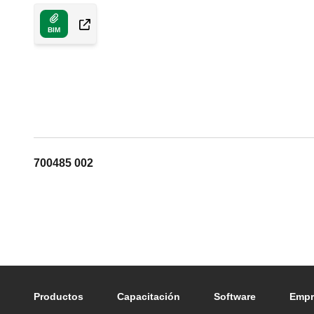
BIM
700485 002
Footer main navigation
Productos
Capacitación
Software
Empr