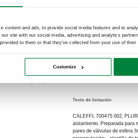
DATOS TÉCNICOS
Rango de temperatura del
e content and ads, to provide social media features and to analy
 our site with our social media, advertising and analytics partn
 provided to them or that they’ve collected from your use of their
Rango de caudal operativo
Customize
0,04–0,34 m³/h
Texto de licitación
CALEFFI, 700475 002, PLURI
aislamiento. Preparada para m
pares de válvulas de esfera 3/