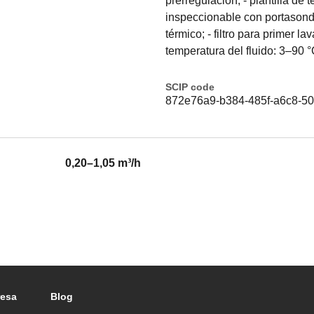
prerregulación; - plantilla de 
inspeccionable con portasonda
térmico; - filtro para primer 
temperatura del fluido: 3–90 
SCIP code
872e76a9-b384-485f-a6c8-5
0,20–1,05 m³/h
esa
Blog