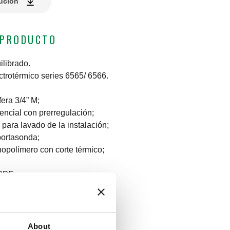
lución
 PRODUCTO
librado.
trotérmico series 6565/ 6566.
fera 3/4” M;
rencial con prerregulación;
 para lavado de la instalación;
 portasonda;
cnopolímero con corte térmico;
 PPE.
About