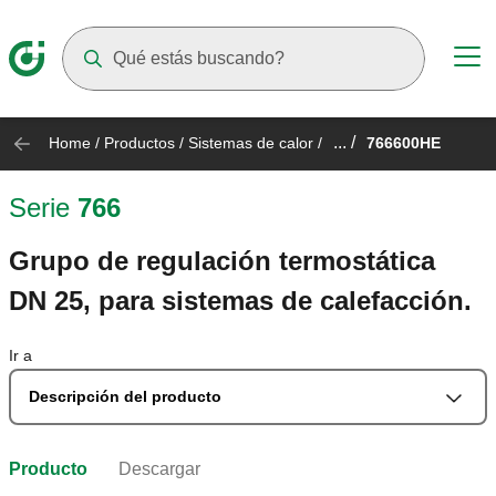
Suggestions will appear as you type
... /
Home
/
Productos
/
Sistemas de calor
/
766600HE
Serie
766
Grupo de regulación termostática
DN 25, para sistemas de calefacción.
Ir a
Descripción del producto
Producto
Descargar