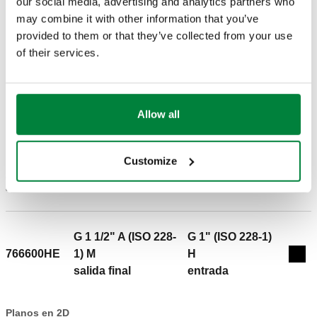
our social media, advertising and analytics partners who
CERTIFICACIONES
may combine it with other information that you’ve
provided to them or that they’ve collected from your use
of their services.
Allow all
PLANOS Y ESPECIFICACIONES
Customize
Código de
Conexión lado
Conexión lado caldera
Actions
artículo
instalación
G 1 1/2" A (ISO 228-
G 1" (ISO 228-1)
766600HE
1) M
H
Col
salida final
entrada
Planos en 2D