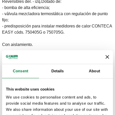
Reversibles der. - izq.Dotado de:
- bomba de alta eficiencia;
- válvula mezcladora termostática con regulación de punto
fijo;
- predisposición para instalar medidores de calor CONTECA
EASY códs. 750405G o 750705G.
Con aislamiento.
DATOS TÉCNICOS
Consent
Details
About
Tipo de bomba
:
Para 25-9
Caudal con altura disponible 4 m.c.a.
:
2,1 m³/h
Distancia entre centros
:
125 mm
This website uses cookies
Alimentación
:
230 V AC
We use cookies to personalise content and ads, to
Rango de ajuste de temperatura
:
25–50 °C
provide social media features and to analyse our traffic.
Rango de temperatura del fluido
:
5–90 °C
We also share information about your use of our site with
Presión máxima de trabajo
:
10 bar