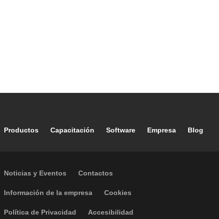
Footer main navigation
Productos
Capacitación
Software
Empresa
Blog
Footer secondary navigation
Noticias y Eventos
Contactos
Footer menu
Información de la empresa
Cookies
Política de Privacidad
Accesibilidad