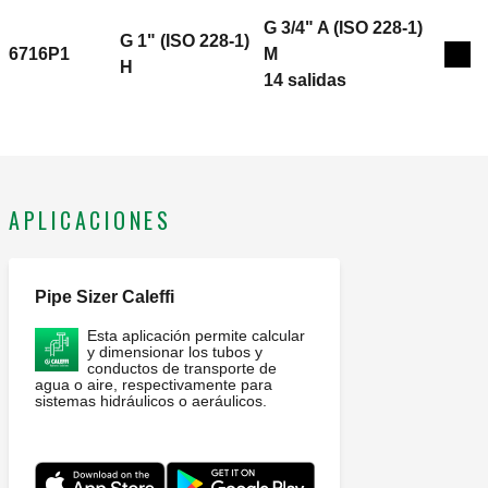
G 3/4" A (ISO 228-1)
G 1" (ISO 228-1)
6716P1
M
Exp
H
14 salidas
APLICACIONES
Pipe Sizer Caleffi
Esta aplicación permite calcular
y dimensionar los tubos y
conductos de transporte de
agua o aire, respectivamente para
sistemas hidráulicos o aeráulicos.