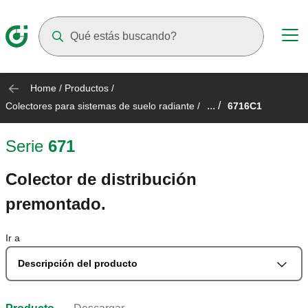
Suggestions will appear as you type
Home
/
Productos
/
... /
Colectores para sistemas de suelo radiante
/
6716C1
Serie
671
Colector de distribución
premontado.
Ir a
Descripción del producto