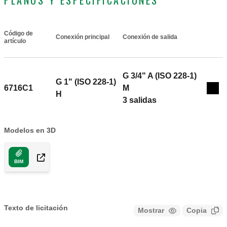
PLANOS Y ESPECIFICACIONES
Código de
Conexión principal
Conexión de salida
Actions
artículo
G 3/4" A (ISO 228-1)
G 1" (ISO 228-1)
6716C1
M
Coll
H
3 salidas
Modelos en 3D
BIM
Texto de licitación
Mostrar
Copia