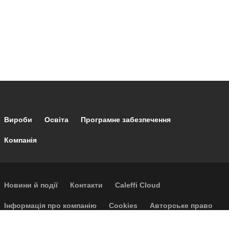
Footer main navigation
Вироби
Освіта
Програмне забезпечення
Компанія
Footer secondary navigation
Новини й події
Контакти
Caleffi Cloud
Footer menu
Інформація про компанію
Cookies
Авторське право
Відмова від відповідальності
Конфіденційність