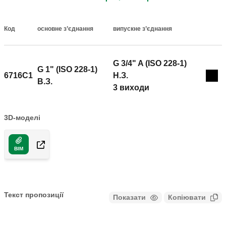
Код
основне з’єднання
випускне з’єднання
Actions
G 3/4" A (ISO 228-1)
G 1" (ISO 228-1)
6716C1
H.З.
Coll
B.З.
3 виходи
3D-моделі
BIM
Текст пропозиції
Показати
Копіювати
CALEFFI, 6716C1. попередньо зібраний розподільний