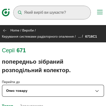
Suggestions will appear as you type
Home
/
Вироби
/
... /
Керування системами радіаторного опалення
/
6716C1
Серії
671
попередньо зібраний
розподільний колектор.
Перейти до
Опис товару