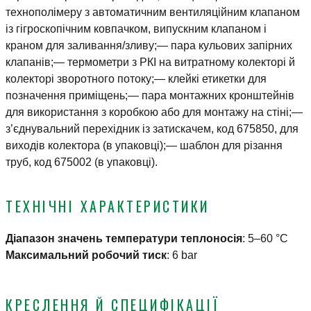
технополімеру з автоматичним вентиляційним клапаном
із гігроскопічним ковпачком, випускним клапаном і
краном для заливання/зливу;— пара кульових запірних
клапанів;— термометри з РКІ на витратному колекторі й
колекторі зворотного потоку;— клейкі етикетки для
позначення приміщень;— пара монтажних кронштейнів
для використання з коробкою або для монтажу на стіні;—
з’єднувальний перехідник із затискачем, код 675850, для
виходів колектора (в упаковці);— шаблон для різання
труб, код 675002 (в упаковці).
ТЕХНІЧНІ ХАРАКТЕРИСТИКИ
Діапазон значень температури теплоносія
:
5–60 °C
Максимальний робочий тиск
:
6 bar
КРЕСЛЕННЯ Й СПЕЦИФІКАЦІЇ