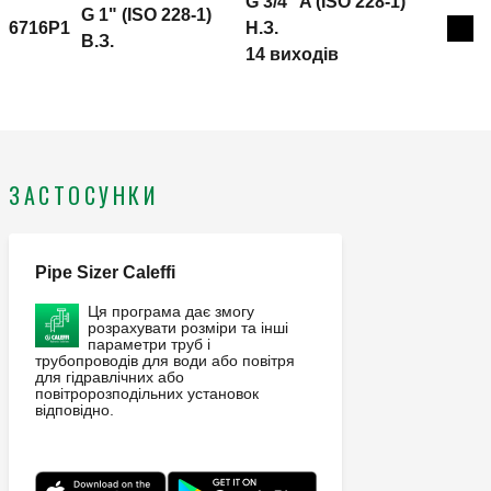
G 3/4" A (ISO 228-1)
G 1" (ISO 228-1)
6716P1
H.З.
Exp
B.З.
14 виходів
ЗАСТОСУНКИ
Pipe Sizer Caleffi
Ця програма дає змогу
розрахувати розміри та інші
параметри труб і
трубопроводів для води або повітря
для гідравлічних або
повітророзподільних установок
відповідно.