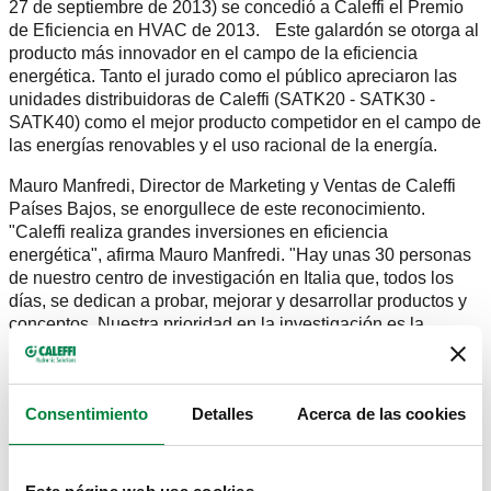
27 de septiembre de 2013) se concedió a Caleffi el Premio
de Eficiencia en HVAC de 2013. Este galardón se otorga al
producto más innovador en el campo de la eficiencia
energética. Tanto el jurado como el público apreciaron las
unidades distribuidoras de Caleffi (SATK20 - SATK30 -
SATK40) como el mejor producto competidor en el campo de
las energías renovables y el uso racional de la energía.
Mauro Manfredi, Director de Marketing y Ventas de Caleffi
Países Bajos, se enorgullece de este reconocimiento.
"Caleffi realiza grandes inversiones en eficiencia
energética", afirma Mauro Manfredi. "Hay unas 30 personas
de nuestro centro de investigación en Italia que, todos los
días, se dedican a probar, mejorar y desarrollar productos y
conceptos. Nuestra prioridad en la investigación es la
sostenibilidad y el uso racional de la energía. Las unidades
distribuidoras que fabricamos son uno de nuestros productos
estrella en el campo de la eficiencia energética. Nos
Consentimiento
Detalles
Acerca de las cookies
sentimos muy satisfechos de que se premien estos
esfuerzos".
De acuerdo con Mauro Manfredi, las unidades distribuidoras