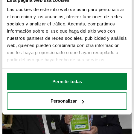
Esta página web usa cookies
son un ejemplo de manual en cuanto a energía: "En los
Las cookies de este sitio web se usan para personalizar
proyectos de construcción de gran envergadura, los
sistemas de calefacción descentralizados son una opción
el contenido y los anuncios, ofrecer funciones de redes
obvia. Esto se traduce en un sistema de calefacción central
sociales y analizar el tráfico. Además, compartimos
que incorpora una unidad distribuidora para cada domicilio,
información sobre el uso que haga del sitio web con
en vez de una caldera individual. Permite ahorrar en costes
nuestros partners de redes sociales, publicidad y análisis
de instalación por parte del cliente y generar electricidad con
web, quienes pueden combinarla con otra información
energías renovables".
que les haya proporcionado o que hayan recopilado a
partir del uso que haya hecho de sus servicios.
Permitir todas
Personalizar