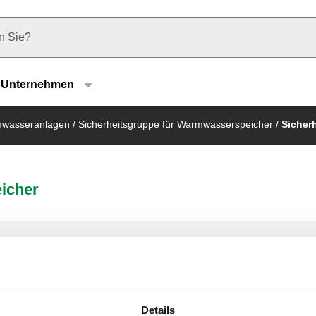
u type
Unternehmen
rmwasseranlagen
/
Sicherheitsgruppe für Warmwasserspeicher
/
Sicher
icher
Sicherheitsgruppe für
Warmwasserspeicher, für waagrechte
oder senkrechte Installationen.
Details