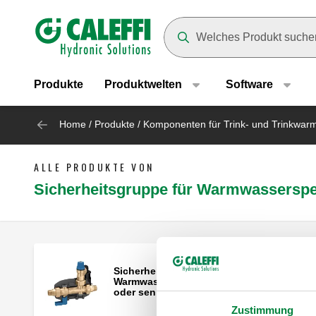
Header main navigation
Suggestions will appear as yo
Produkte
Produktwelten
Software
Home
/
Produkte
/
Komponenten für Trink- und Trinkwa
ALLE PRODUKTE VON
Sicherheitsgruppe für Warmwasserspe
Sicherheitsgruppe für
Warmwasserspeicher, für waagrechte
oder senkrechte Installationen.
Zustimmung