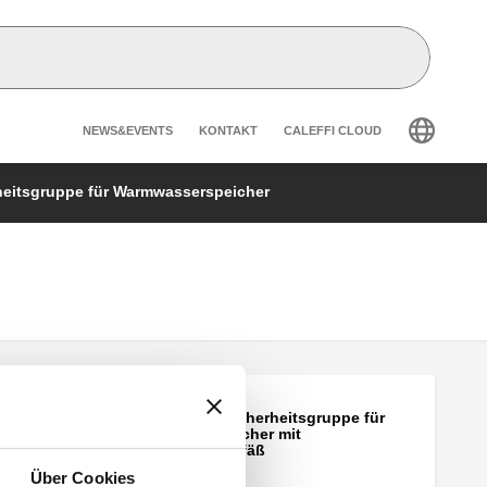
Header secondary navigatio
NEWS&EVENTS
KONTAKT
CALEFFI CLOUD
heitsgruppe für Warmwasserspeicher
SiCal®Center, Sicherheitsgruppe für
Warmwasserspeicher mit
Ausdehnungsgefäß
Über Cookies