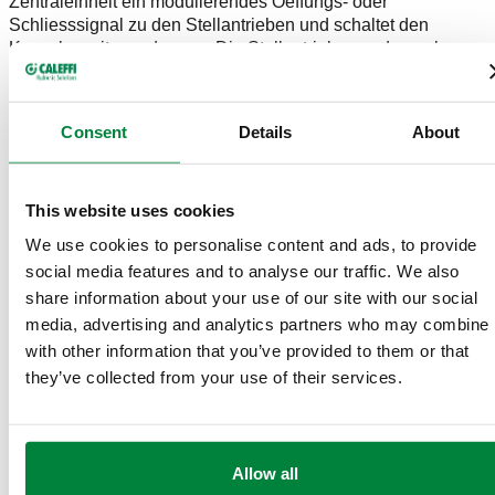
Zentraleinheit ein modulierendes Oeffungs- oder
Schliesssignal zu den Stellantrieben und schaltet den
Kessel somit an oder aus. Die Stellantriebe werden ueber
Funk gesteuert. Installation mittels Schnellkupplung mit
Adapter.
Consent
Details
About
Betrieb des drahtlosen Thermostat-Regelsystems
This website uses cookies
Die Zentraleinheit verwaltet die Temperatur der
verschiedenen Raeumen durch Steuerung der auf den
We use cookies to personalise content and ads, to provide
Ventilen der einzelnen Heizkoerper installierten
social media features and to analyse our traffic. We also
elektronischen Stellantriebe. Der im elektronischen
share information about your use of our site with our social
Thermostatkopf integrierte Temperatursensor kommuniziert
media, advertising and analytics partners who may combine i
die in der betreffenden Zone gemessene Temperatur der
with other information that you’ve provided to them or that
Zentraleinheit, sodass diese die Oeffnung der
they’ve collected from your use of their services.
Heizkoerperventile in der Zone regelt. Die gemessene
Temperatur ist der Durchschnitt aller gemessenen
Temperaturen in der Umgebung. Der Zentraleinheit ist
ausgestattet mit einem eigenen Temperatursensor, welcher
genutzt wird, wenn es entweder keine anderen Sensoren
Allow all