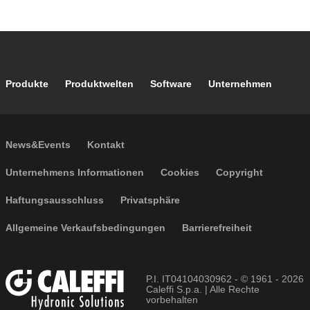
Footer main navigation
Produkte
Produktwelten
Software
Unternehmen
Footer secondary navigation
News&Events
Kontakt
Footer menu
Unternehmens Informationen
Cookies
Copyright
Haftungsausschluss
Privatsphäre
Allgemeine Verkaufsbedingungen
Barrierefreiheit
P.I. IT04104030962 - © 1961 - 2026
Caleffi S.p.a. | Alle Rechte
vorbehalten