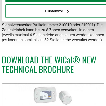
gibt oder bei einem Ausfall dieser. Die maximale
Funkreichweite im Gebaeude ohne bedeutende Hindernisse
(wie zum Beispiel dicke Betonwaende, Metalltueren oder –
Customize
trennwaende etc.) betraegt ca. 30 m. Bei schlechter
Signalqualitaet, installieren Sie bitte einen oder mehr
Signalverstaerker (Artikelnummer 210010 oder 210011). Die
Zentraleinheit kann bis zu 8 Zonen verwalten, in denen
jeweils maximal 4 Stellantriebe angesteuert werden koennen
(es koennen somit bis zu 32 Stellantriebe verwaltet werden).
DOWNLOAD THE WiCal® NEW
TECHNICAL BROCHURE