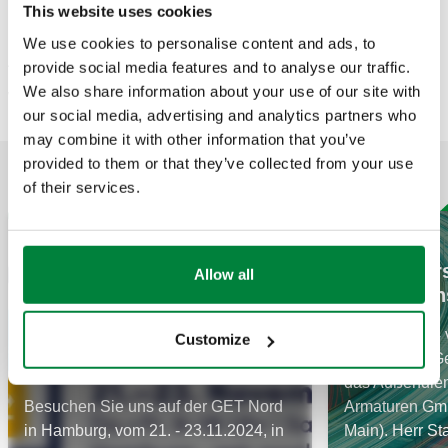
This website uses cookies
Die letzten zwei Jahre haben allen eine Menge abverlangt.
Umso deutlicher sehen wir, wie wichtig der persönliche
We use cookies to personalise content and ads, to
Austausch ist.
provide social media features and to analyse our traffic.
We also share information about your use of our site with
Wir freuen uns auf Ihren Besuch in Halle 3 an Stand 3.C27.
our social media, advertising and analytics partners who
may combine it with other information that you’ve
provided to them or that they’ve collected from your use
ZUGEHÖRIGE ARTIKEL
of their services.
14 November 2024
11 Juli 2024
Caleffi ver
Allow all
Außendien
Seit Juli 2024 
Customize
Staudigl als G
Wir freuen Uns auf Sie!
das Außendien
Besuchen Sie uns auf der GET Nord
Armaturen Gm
in Hamburg, vom 21. - 23.11.2024, in
Main). Herr Sta