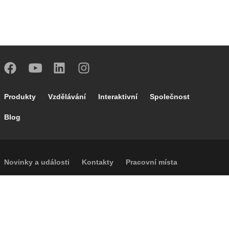
Footer main navigation
Produkty
Vzdělávání
Interaktivní
Společnost
Blog
Footer secondary navigation
Novinky a události
Kontakty
Pracovní místa
Caleffi Cloud
Footer menu
Informace o společnosti
Cookies
Autorská práva
Prohlášení o odmítnutí odpovědnosti
Soukromí