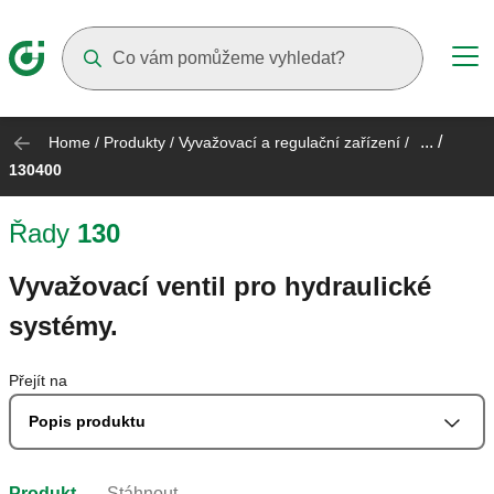
Suggestions will appear as you type
... /
Home
/
Produkty
/
Vyvažovací a regulační zařízení
/
130400
Řady
130
Vyvažovací ventil pro hydraulické
systémy.
Přejít na
Popis produktu
Produkt
Stáhnout