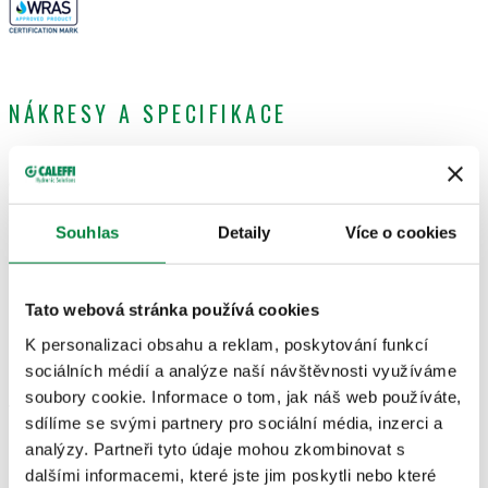
NÁKRESY A SPECIFIKACE
Číslo dílu
Připojení
Poznámka
Actions
Souhlas
Detaily
Více o cookies
130401
G 1/2" (ISO 228-1) F
Lowflow
Coll
Tato webová stránka používá cookies
Modely 3D
K personalizaci obsahu a reklam, poskytování funkcí
sociálních médií a analýze naší návštěvnosti využíváme
soubory cookie. Informace o tom, jak náš web používáte,
Text výběrového řízení
Zobrazit
Zkopírujte
sdílíme se svými partnery pro sociální média, inzerci a
analýzy. Partneři tyto údaje mohou zkombinovat s
CALEFFI, 130401. Vyvažovací ventil pro hydraulické
dalšími informacemi, které jste jim poskytli nebo které