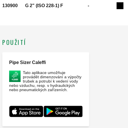
130900
G 2" (ISO 228-1) F
-
Exp
POUŽITÍ
Pipe Sizer Caleffi
Tato aplikace umožňuje
provádět dimenzování a výpočty
trubek a potrubí k vedení vody
nebo vzduchu, resp. v hydraulických
nebo pneumatických zařízeních.