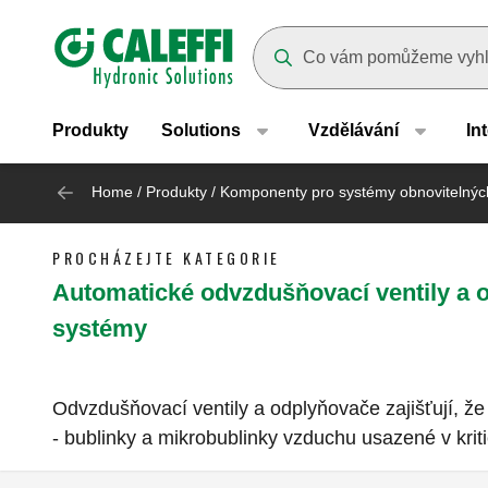
Header main navigation
Suggestions will appear as yo
Produkty
Solutions
Vzdělávání
In
Home
/
Produkty
/
Komponenty pro systémy obnovitelných
PROCHÁZEJTE KATEGORIE
Automatické odvzdušňovací ventily a o
systémy
Odvzdušňovací ventily a odplyňovače zajišťují, ž
- bublinky a mikrobublinky vzduchu usazené v kri