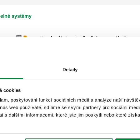
pelné systémy
Uzavírací kohout s těsněním pro solární
tepelné systémy.
Rozbalit
Detaily
á cookies
klam, poskytování funkcí sociálních médií a analýze naší návšt
 náš web používáte, sdílíme se svými partnery pro sociální média
 s dalšími informacemi, které jste jim poskytli nebo které získa
DISCAL, Odvzdušňovač pro solární
tepelné systémy.