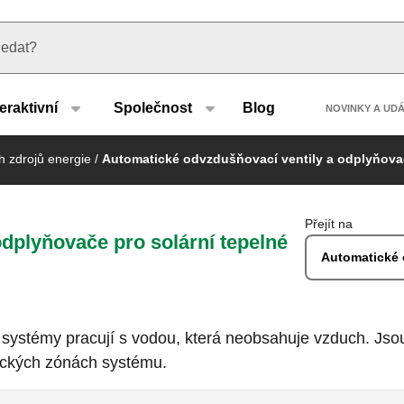
u type
Header
teraktivní
Společnost
Blog
NOVINKY A UD
 zdrojů energie
/
Automatické odvzdušňovací ventily a odplyňovač
Přejít na
dplyňovače pro solární tepelné
Automatické 
e systémy pracují s vodou, která neobsahuje vzduch. Jso
tických zónách systému.