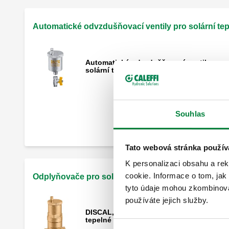
Automatické odvzdušňovací ventily pro solární te
Automatický odvzdušňovací ventil pro
solární tepelné systémy.
DISCALAIR, Výkoný automatický
Souhlas
odvzdušňovací ventil pro solární tepelné
systémy.
Tato webová stránka použív
K personalizaci obsahu a re
cookie. Informace o tom, jak
Odplyňovače pro solární tepelné systémy
tyto údaje mohou zkombinovat
používáte jejich služby.
DISCAL, Odvzdušňovač pro solární
tepelné systémy.