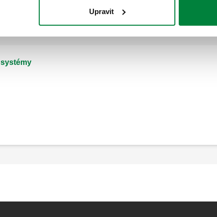
Upravit
í systémy