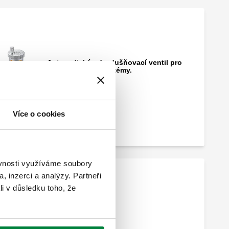
Automatický odvzdušňovací ventil pro
solární tepelné systémy.
Více o cookies
ěvnosti využíváme soubory
, inzerci a analýzy. Partneři
li v důsledku toho, že