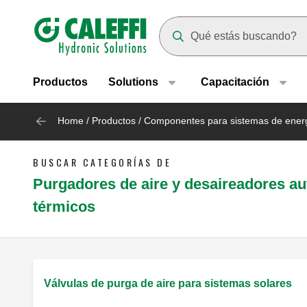
Header main navigation
Suggestions will appear as yo
Productos
Solutions
Capacitación
Home
/
Productos
/
Componentes para sistemas de energ
BUSCAR CATEGORÍAS DE
Purgadores de aire y desaireadores au
térmicos
Válvulas de purga de aire para sistemas solares