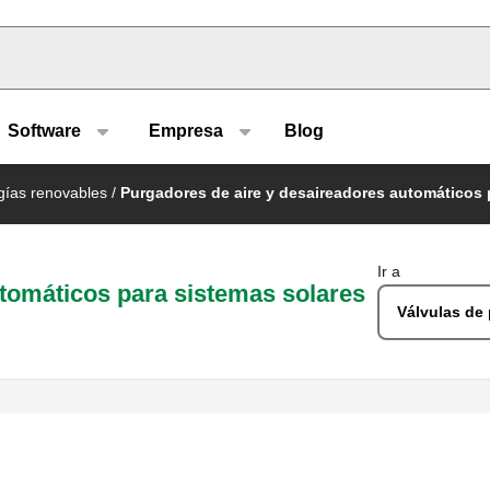
u type
Software
Empresa
Blog
ías renovables
/
Purgadores de aire y desaireadores automáticos 
Ir a
tomáticos para sistemas solares
Válvulas de 