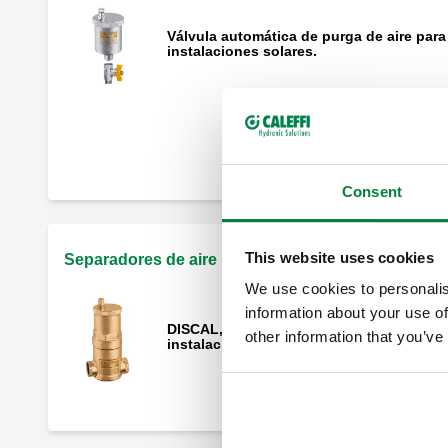
Válvula automática de purga de aire para
instalaciones solares.
DISCALAIR, Válvula automática de purga
de aire de altas prestaciones para
instalaciones solares.
Consent
This website uses cookies
Separadores de aire solares
We use cookies to personalis
information about your use of
DISCAL, Separador de aire para
other information that you’ve
instalaciones solares.