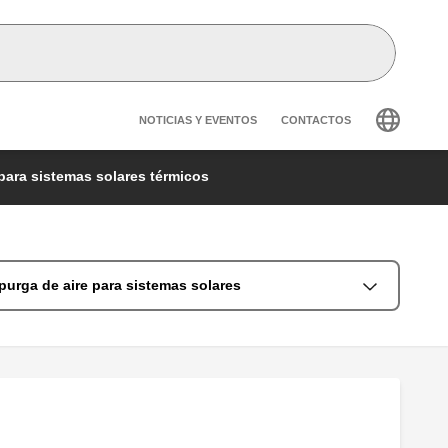
Header secondary navig
NOTICIAS Y EVENTOS
CONTACTOS
para sistemas solares térmicos
purga de aire para sistemas solares