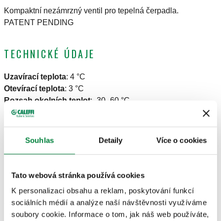
Kompaktní nezámrzný ventil pro tepelná čerpadla.
PATENT PENDING
TECHNICKÉ ÚDAJE
Uzavírací teplota
:
4 °C
Otevírací teplota
:
3 °C
Rozsah okolních teplot
:
-30–60 °C
Rozsah teplot průt. média
:
0–90 °C
Maximální pracovní tlak
:
10 bar
Materiál
:
mosaz
Souhlas
Detaily
Více o cookies
NÁKRESY A SPECIFIKACE
Tato webová stránka používá cookies
K personalizaci obsahu a reklam, poskytování funkcí
sociálních médií a analýze naší návštěvnosti využíváme
Číslo dílu
Připojení
Actions
soubory cookie. Informace o tom, jak náš web používáte,