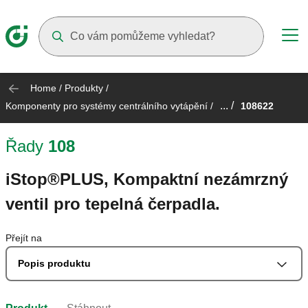
Suggestions will appear as you type
Home
/
Produkty
/
... /
Komponenty pro systémy centrálního vytápění
/
108622
Řady
108
iStop®PLUS, Kompaktní nezámrzný
ventil pro tepelná čerpadla.
Přejít na
Popis produktu