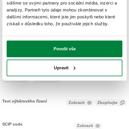
sdílíme se svými partnery pro sociální média, inzerci a
108622
G 1" A (ISO 228-1) M
analýzy. Partneři tyto údaje mohou zkombinovat s
Coll
dalšími informacemi, které jste jim poskytli nebo které
získali v důsledku toho, že používáte jejich služby.
Nákresy 2D
PDF
DWG
DXF
Povolit vše
Modely 3D
Upravit
IGS
STP
Text výběrového řízení
Zobrazit
Zkopírujte
CALEFFI, 108622, iStop®PLUS. Kompaktní nezámrzný
ventil pro tepelná čerpadla. Připojení: G 1" A (ISO 228-1) M.
SCIP code
Zobrazit