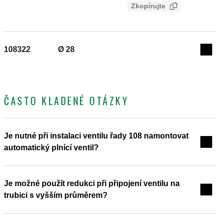
46dc080f-2aae-4f64-8d31-
Maximální pracovní tlak: 10 bar. Rozsah teplot průt. média:
Zkopírujte
88bcea12f879
0–90 °C. Rozsah okolních teplot: -30–60 °C. Otevírací
teplota: 3 °C. Uzavírací teplota: 4 °C. Materiál: mosaz.
108322
Ø 28
Exp
ČASTO KLADENÉ OTÁZKY
Je nutné při instalaci ventilu řady 108 namontovat
automatický plnící ventil?
Je možné použít redukci při připojení ventilu na
trubici s vyšším průměrem?