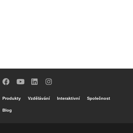
Footer main navigation
Produkty
Vzdělávání
Interaktivní
Společnost
Blog