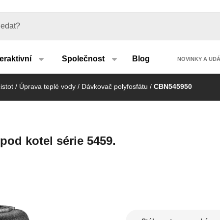
u type
Header
teraktivní
Společnost
Blog
NOVINKY A UD
istot
/
Úprava teplé vody
/
Dávkovač polyfosfátu
/
CBN545950
pod kotel série 5459.