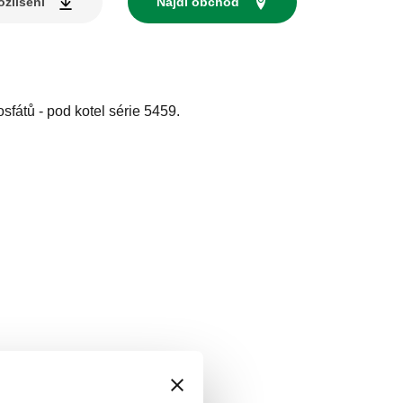
zlišení
Najdi obchod
sfátů - pod kotel série 5459.