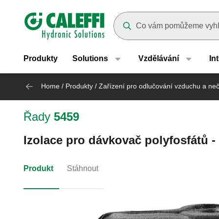
Header main navigation
Suggestions will appear as yo
Produkty
Solutions
Vzdělávání
In
Home
/
Produkty
/
Zařízení pro odlučování vzduchu a neč
Řady
5459
Izolace pro dávkovač polyfosfátů - 
Produkt
Stáhnout