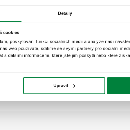
Detaily
á cookies
Použití
klam, poskytování funkcí sociálních médií a analýze naší návšt
 náš web používáte, sdílíme se svými partnery pro sociální média
 s dalšími informacemi, které jste jim poskytli nebo které získa
545950
Text výběrového řízení
Upravit
CALEFFI, CBN545950. Izolace 