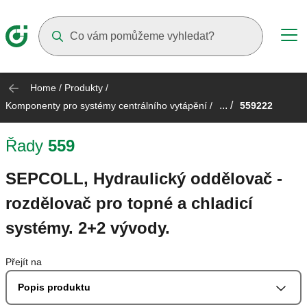
Suggestions will appear as you type
Home
/
Produkty
/
... /
Komponenty pro systémy centrálního vytápění
/
559222
Řady
559
SEPCOLL, Hydraulický oddělovač -
rozdělovač pro topné a chladicí
systémy. 2+2 vývody.
Přejít na
Popis produktu