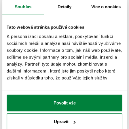
Číslo dílu
Hlavní připojení
Výstupní připojení
Actions
Souhlas
Detaily
Více o cookies
G 1 1/2" (ISO 228-1) F
G 1 1/4" (ISO 228-
559222
4 vývody, upevňovací
Tato webová stránka používá cookies
Coll
1) F
matice
K personalizaci obsahu a reklam, poskytování funkcí
sociálních médií a analýze naší návštěvnosti využíváme
soubory cookie. Informace o tom, jak náš web používáte,
Nákresy 2D
sdílíme se svými partnery pro sociální média, inzerci a
analýzy. Partneři tyto údaje mohou zkombinovat s
PDF
DWG
DXF
dalšími informacemi, které jste jim poskytli nebo které
získali v důsledku toho, že používáte jejich služby.
Modely 3D
IGS
STP
BIM
Povolit vše
Upravit
Text výběrového řízení
Zobrazit
Zkopírujte