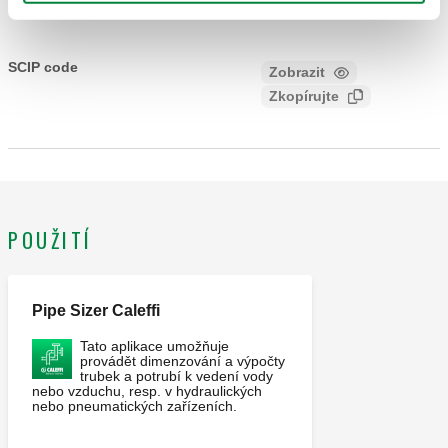
CALEFFI, 559222, SEPCOLL. Hydraulický oddělovač -
rozdělovač pro topné a chladicí systémy.2+2 vývody. S
SCIP code
Zobrazit
5a99dfbe-4dcc-4bed-8b25-
izolací. S montážními konzolami. Hlavní připojení: G 1 1/4"
Zkopírujte
9bbc7c443cc9
(ISO 228-1) F. Výstupní připojení: G 1 1/2" (ISO 228-1) F,
4 vývody, upevňovací matice. Rozsah teplot průt. média: 0–
110 °C. Středová vzdálenost vývodu: 125 mm. Nominální
tlak: PN 6. Materiál: ocel.
POUŽITÍ
Pipe Sizer Caleffi
Tato aplikace umožňuje
provádět dimenzování a výpočty
trubek a potrubí k vedení vody
nebo vzduchu, resp. v hydraulických
nebo pneumatických zařízeních.