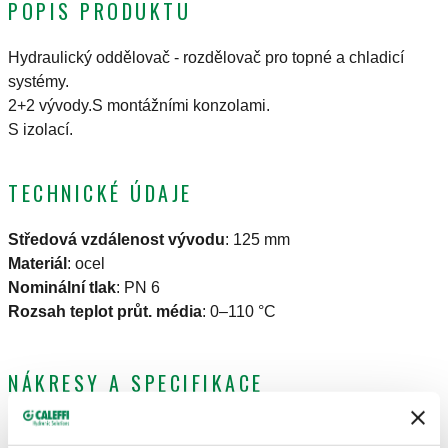
POPIS PRODUKTU
Hydraulický oddělovač - rozdělovač pro topné a chladicí
systémy.
2+2 vývody.S montážními konzolami.
S izolací.
TECHNICKÉ ÚDAJE
Středová vzdálenost vývodu
:
125 mm
Materiál
:
ocel
Nominální tlak
:
PN 6
Rozsah teplot průt. média
:
0–110 °C
NÁKRESY A SPECIFIKACE