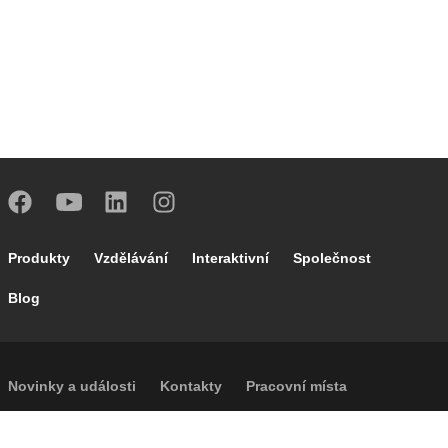
Footer main navigation
Produkty
Vzdělávání
Interaktivní
Společnost
Blog
Footer secondary navigation
Novinky a události
Kontakty
Pracovní místa
Caleffi Cloud