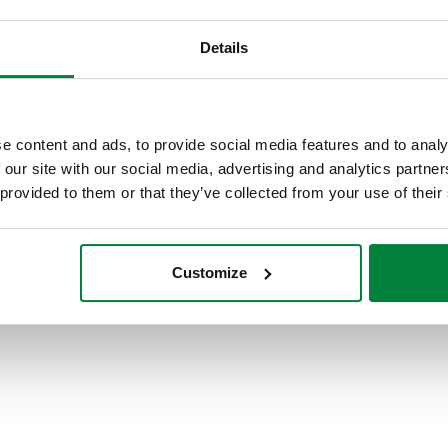
вбудовувана коробка для SATK60.
Details
Вимірювач об’єму для систем
e content and ads, to provide social media features and to analy
побутового водопостачання з
різьбовим з’єднанням.
 our site with our social media, advertising and analytics partn
 provided to them or that they’ve collected from your use of their
Customize