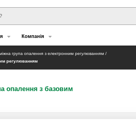
u type
я
Компанія
міжна група опалення з електронним регулюванням
/
вим регулюванням
а опалення з базовим