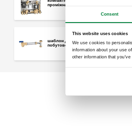
компактна вбудовувана непряма
проміжна група опалення.
Consent
This website uses cookies
шаблон для лічильника в системі
We use cookies to personalis
побутового водопостачання.
information about your use of
other information that you’ve