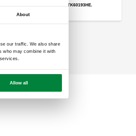
комплект для
SATK50.93HE/SATK60193HE.
About
se our traffic. We also share
ers who may combine it with
 services.
Allow all