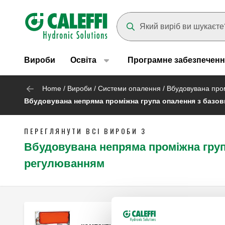
Header main navigation
Suggestions will appear as yo
Вироби
Освіта
Програмне забезпеченн
Home
/
Вироби
/
Системи опалення
/
Вбудовувана про
Вбудовувана непряма проміжна група опалення з базо
ПЕРЕГЛЯНУТИ ВСІ ВИРОБИ З
Вбудовувана непряма проміжна груп
регулюванням