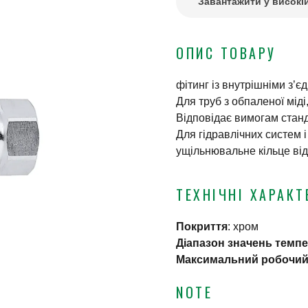
Завантажити у високій
ОПИС ТОВАРУ
фітинг із внутрішніми з’є
Для труб з обпаленої міді,
Відповідає вимогам стан
Для гідравлічних систем 
ущільнювальне кільце від
ТЕХНІЧНІ ХАРАКТ
Покриття
:
хром
Діапазон значень темп
Максимальний робочий
NOTE