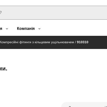
u type
я
Компанія
Компресійні фітинги з кільцевим ущільнювачем
/
910310
ми.