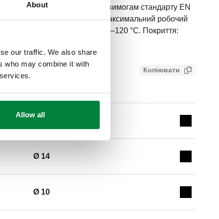
About
ьнювальне кільце відповідає вимогам стандарту EN
SO 228-1) B.З.. attacco A: Ø 10. Максимальний робочий
ень температури теплоносія: -25–120 °C. Покриття:
se our traffic. We also share
ers who may combine it with
Копіювати
 services.
3638c23303
Allow all
Ø 12
Expand de
Ø 14
Expand de
Ø 10
Expand de