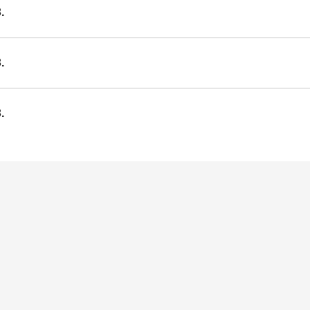
.
.
.