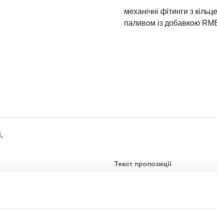
механічні фітинги з кіль
паливом із добавкою RME
.
Текст пропозиції
CALEFFI, 910310. фітинг із 
твердої міді, латуні, м’якої
стандарту UNI EN 1254-4 Дл