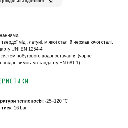
 роздільній здатності
днаннями.
 твердої міді, латуні, м’якої сталі й нержавіючої сталі.
дарту UNI EN 1254-4
і систем побутового водопостачання (чорне
повідає вимогам стандарту EN 681.1).
ЕРИСТИКИ
ератури теплоносія
:
-25–120 °C
 тиск
:
16 bar