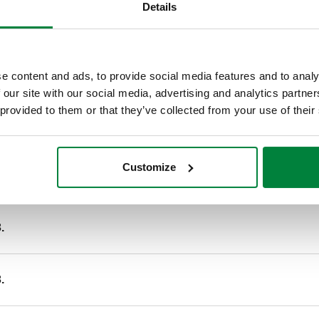
Details
водопостачання (чорне ущіл
681.1). з’єднання: G 3/8" (I
тиск: 16 bar. Діапазон знач
хром.
e content and ads, to provide social media features and to analy
 our site with our social media, advertising and analytics partn
Код SCIP
 provided to them or that they’ve collected from your use of their
fbe06aa5-b16f-44f8-a3a3-86
Customize
.
.
.