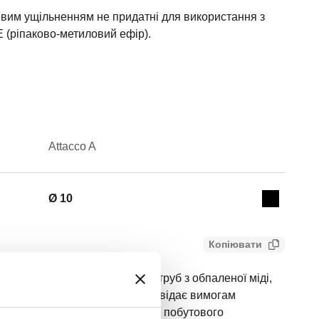
цевим ущільненням не придатні для використання з
 (ріпаково-метиловий ефір).
Attacco A
Actions
Ø 10
Collapse 
Копіювати
внутрішніми з’єднаннями. Для труб з обпаленої міді,
 сталі й нержавіючої сталі. Відповідає вимогам
я гідравлічних систем і систем побутового