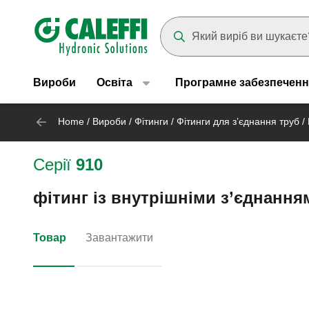
Header main navigation
Suggestions will appear as yo
Вироби
Освіта
Програмне забезпеченн
Home
/
Вироби
/
Фітинги
/
Фітинги для з’єднання труб
/
Серії
910
фітинг із внутрішніми з’єднання
Товар
Завантажити