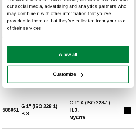
Копіювати
our social media, advertising and analytics partners who
1230d46da23a
вимогам стандарту EN 681.1). з’єднання 1: G 3/8" (ISO
may combine it with other information that you’ve
228-1) B.З.. з’єднання 2: G 3/8" A (ISO 228-1) H.З., муфта.
provided to them or that they’ve collected from your use
Максимальний робочий тиск: 16 bar. Діапазон значень
of their services.
температури теплоносія: -25–120 °C.
G 1/2" A (ISO 228-1)
G 1/2" (ISO 228-1)
588041
H.З.
Exp
B.З.
муфта
Allow all
G 3/4" A (ISO 228-1)
G 3/4" (ISO 228-1)
588051
H.З.
Customize
Exp
B.З.
муфта
G 1" A (ISO 228-1)
G 1" (ISO 228-1)
588061
H.З.
Exp
B.З.
муфта