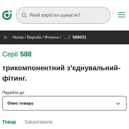
Suggestions will appear as you type
... /
Home
/
Вироби
/
Фітинги
/
588031
Серії
588
трикомпонентний з’єднувальний-
фітинг.
Перейти до
Опис товару
Товар
Завантажити