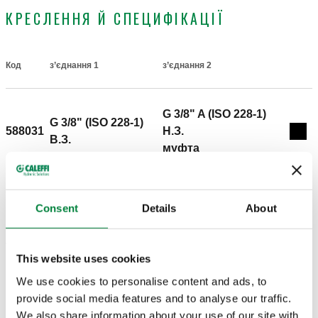
КРЕСЛЕННЯ Й СПЕЦИФІКАЦІЇ
Код
з’єднання 1
з’єднання 2
Actions
G 3/8" A (ISO 228-1)
G 3/8" (ISO 228-1)
588031
H.З.
Coll
B.З.
муфта
3D-моделі
Consent
Details
About
Текст пропозиції
Показати
Копіювати
This website uses cookies
We use cookies to personalise content and ads, to
CALEFFI, 588031. трикомпонентний з’єднувальний-
provide social media features and to analyse our traffic.
фітинг. Для гідравлічних систем і систем побутового
Код SCIP
Показати
We also share information about your use of our site with
cb176bcc-ea34-473c-a21a-
водопостачання (чорне ущільнювальне кільце відповідає