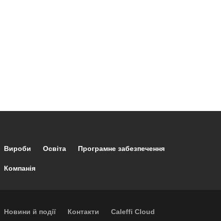
Footer main navigation
Вироби
Освіта
Програмне забезпечення
Компанія
Footer secondary navigation
Новини й події
Контакти
Caleffi Cloud