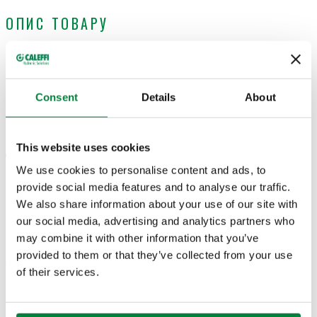
ОПИС ТОВАРУ
кінцевий фітинг, що складається з подвійного радіального
кінцевого фітинга, вентиляційного крана й заглушки.
Consent
Details
About
ТЕХНІЧНІ ХАРАКТЕРИСТИКИ
This website uses cookies
Діапазон значень температури теплоносія
:
5–100 °C
Максимальний робочий тиск
:
10 bar
We use cookies to personalise content and ads, to
provide social media features and to analyse our traffic.
We also share information about your use of our site with
КРЕСЛЕННЯ Й СПЕЦИФІКАЦІЇ
our social media, advertising and analytics partners who
may combine it with other information that you’ve
provided to them or that they’ve collected from your use
Код
з’єднання колектора
Actions
of their services.
599662
G 1" (ISO 228-1) B.З.