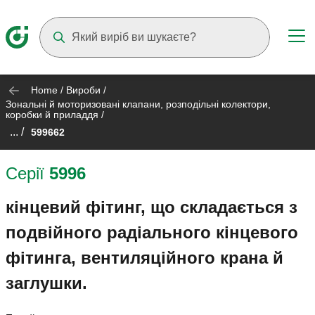
Suggestions will appear as you type
Home
/
Вироби
/
Зональні й моторизовані клапани, розподільні колектори,
коробки й приладдя
/
... /
599662
Серії
5996
кінцевий фітинг, що складається з
подвійного радіального кінцевого
фітинга, вентиляційного крана й
заглушки.