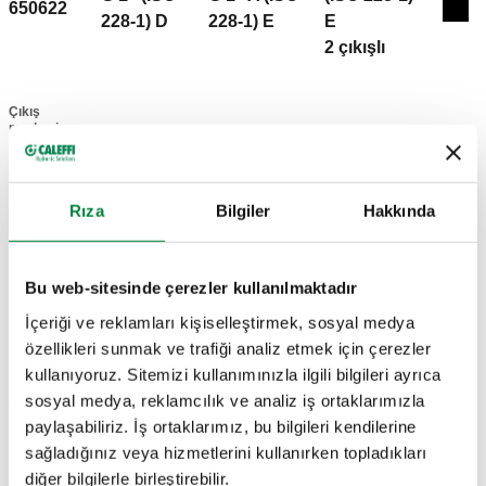
650622
Coll
228-1) D
228-1) E
E
2 çıkışlı
Çıkış
merkezi
mesafesi
60 mm
Rıza
Bilgiler
Hakkında
3B modeller
Bu web-sitesinde çerezler kullanılmaktadır
BIM
İçeriği ve reklamları kişiselleştirmek, sosyal medya
özellikleri sunmak ve trafiği analiz etmek için çerezler
kullanıyoruz. Sitemizi kullanımınızla ilgili bilgileri ayrıca
Açıklama metni
sosyal medya, reklamcılık ve analiz iş ortaklarımızla
Göster
Kopyala
paylaşabiliriz. İş ortaklarımız, bu bilgileri kendilerine
sağladığınız veya hizmetlerini kullanırken topladıkları
CALEFFI, 650622. Modüler tekli dağıtım manifoldu.
diğer bilgilerle birleştirebilir.
Euroconus erkek çıkış bağlantıları. Yatılımlı. Isıtma ve
SCIP code