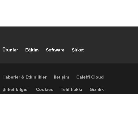
Footer main navigation
Ürünler
Eğitim
Software
Şirket
Footer secondary navigation
Haberler & Etkinlikler
İletişim
Caleffi Cloud
Footer menu
Şirket bilgisi
Cookies
Telif hakkı
Gizlilik
Accessibility
P.I. IT04104030962 - © 1961 - 2026
Caleffi S.p.a. | Tüm hakları saklıdır