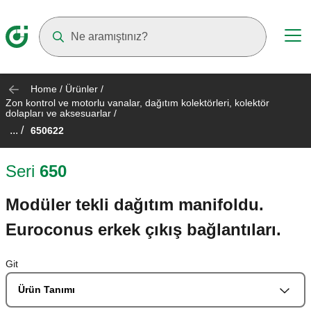
Suggestions will appear as you type
Home
/
Ürünler
/
Zon kontrol ve motorlu vanalar, dağıtım kolektörleri, kolektör
dolapları ve aksesuarlar
/
... /
650622
Seri
650
Modüler tekli dağıtım manifoldu.
Euroconus erkek çıkış bağlantıları.
Git
Ürün Tanımı