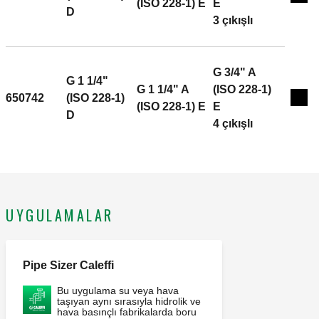
Exp
(ISO 228-1) E
E
D
3 çıkışlı
G 3/4" A
G 1 1/4"
G 1 1/4" A
(ISO 228-1)
650742
(ISO 228-1)
Exp
(ISO 228-1) E
E
D
4 çıkışlı
UYGULAMALAR
Pipe Sizer Caleffi
Bu uygulama su veya hava
taşıyan aynı sırasıyla hidrolik ve
hava basınçlı fabrikalarda boru