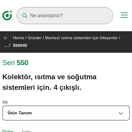
Suggestions will appear as you type
Home
/
Ürünler
/
Merkezi ısıtma sistemleri için bileşenler
/
... /
550040
Seri
550
Kolektör, ısıtma ve soğutma
sistemleri için. 4 çıkışlı.
Git
Ürün Tanımı