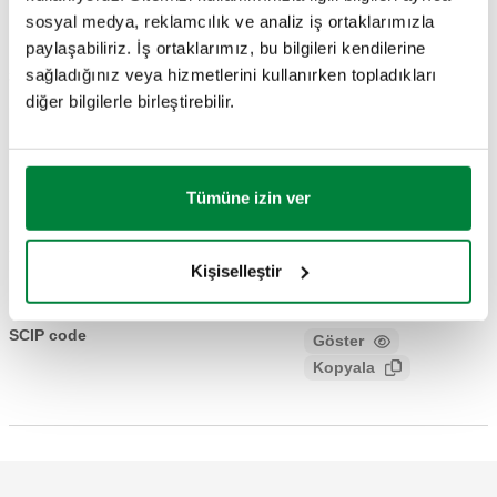
somun
sosyal medya, reklamcılık ve analiz iş ortaklarımızla
paylaşabiliriz. İş ortaklarımız, bu bilgileri kendilerine
sağladığınız veya hizmetlerini kullanırken topladıkları
3B modeller
diğer bilgilerle birleştirebilir.
BIM
Tümüne izin ver
Açıklama metni
Göster
Kopyala
Kişiselleştir
CALEFFI, 550040. Kolektör, ısıtma ve soğutma sistemleri
için. 4 çıkışlı. Ana hat bağlantısı: G 1 1/2" A (ISO 228-1) E.
SCIP code
Göster
5a99dfbe-4dcc-4bed-8b25-
Çıkış bağlantısı: G 1 1/2" (ISO 228-1) D, 4 çıkışlı, sabit
Kopyala
9bbc7c443cc9
somun. Maksimum çalışma basıncı: 10 bar. Ortam sıcaklığı:
5–110 °C. Çıkış merkezi mesafesi: 125 mm. Materyal: çelik.