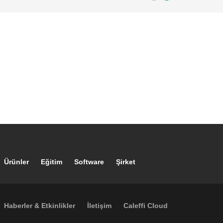
Footer main navigation
Ürünler
Eğitim
Software
Şirket
Footer secondary navigation
Haberler & Etkinlikler
İletişim
Caleffi Cloud