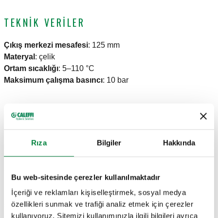
TEKNIK VERILER
Çıkış merkezi mesafesi
:
125 mm
Materyal
:
çelik
Ortam sıcaklığı
:
5–110 °C
Maksimum çalışma basıncı
:
10 bar
ÇIZIMLER VE TEKNIK ÖZELLIKLER
Rıza
Bilgiler
Hakkında
Parça
Ana hat bağlantısı
Çıkış bağlantısı
Actions
numarası
Bu web-sitesinde çerezler kullanılmaktadır
G 1 1/2" (ISO 228-
İçeriği ve reklamları kişiselleştirmek, sosyal medya
G 1 1/2" A (ISO 228-
1) D
özellikleri sunmak ve trafiği analiz etmek için çerezler
550040
Coll
1) E
4 çıkışlı, sabit
kullanıyoruz. Sitemizi kullanımınızla ilgili bilgileri ayrıca