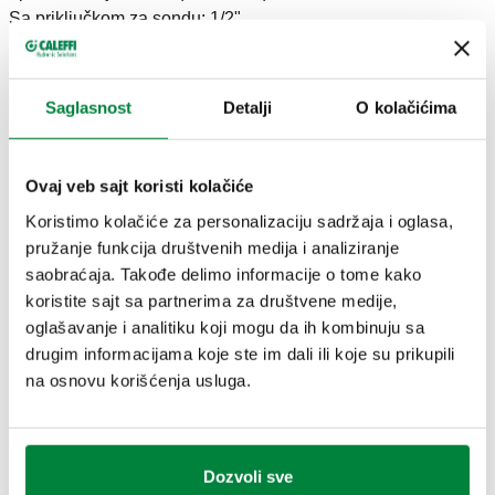
Sa priključkom za sondu: 1/2".
TEHNIČKI PODACI
Saglasnost
Detalji
O kolačićima
Klasa zaštite
:
IP 40
CERTIFIKATI
Ovaj veb sajt koristi kolačiće
Koristimo kolačiće za personalizaciju sadržaja i oglasa,
pružanje funkcija društvenih medija i analiziranje
saobraćaja. Takođe delimo informacije o tome kako
koristite sajt sa partnerima za društvene medije,
oglašavanje i analitiku koji mogu da ih kombinuju sa
drugim informacijama koje ste im dali ili koje su prikupili
CRTEŽI I SPECIFIKACIJE
na osnovu korišćenja usluga.
Broj dela
Priključak za džep
Taratura di sicurezza
Actions
Dozvoli sve