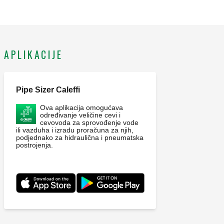
APLIKACIJE
Pipe Sizer Caleffi
Ova aplikacija omogućava
određivanje veličine cevi i
cevovoda za sprovođenje vode
ili vazduha i izradu proračuna za njih,
podjednako za hidraulična i pneumatska
postrojenja.