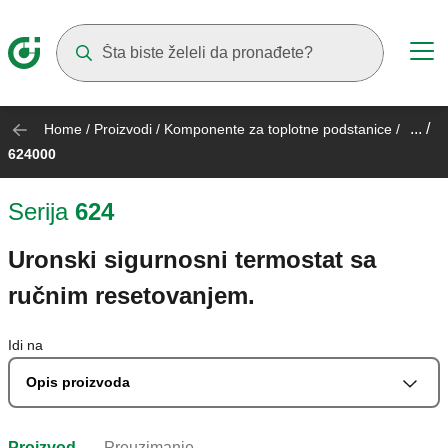
Suggestions will appear as you type
... /
Home
/
Proizvodi
/
Komponente za toplotne podstanice
/
624000
Serija
624
Uronski sigurnosni termostat sa
ručnim resetovanjem.
Idi na
Opis proizvoda
Proizvod
Preuzimanje