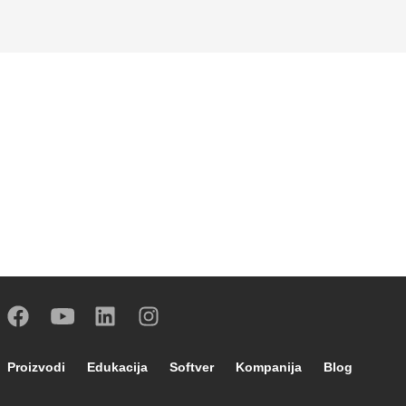
Footer main navigation
Proizvodi
Edukacija
Softver
Kompanija
Blog