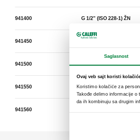
941400
G 1/2" (ISO 228-1) ŽN
941450
G 1/2" (ISO 228-1) ŽN
Saglasnost
941500
G 3/4" (ISO 228-1) ŽN
Ovaj veb sajt koristi kolačić
Koristimo kolačiće za persona
941550
G 3/4" (ISO 228-1) ŽN
Takođe delimo informacije o t
da ih kombinuju sa drugim inf
941560
G 3/4" (ISO 228-1) ŽN