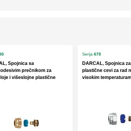
80
Serija
679
L, Spojnica sa
DARCAL, Spojnica za 
odesivim prečnikom za
plastične cevi za rad
oje i višeslojne plastične
visokim temperaturam