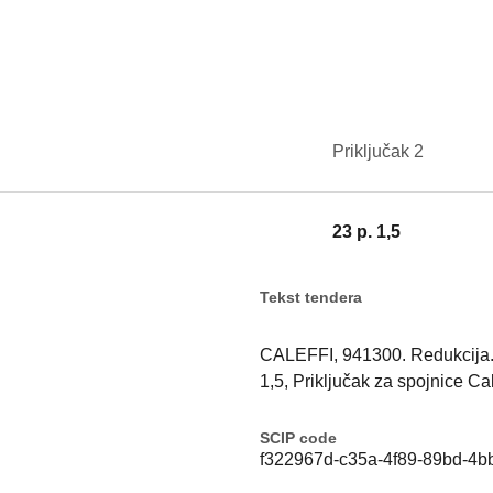
Priključak 2
23 p. 1,5
Tekst tendera
CALEFFI, 941300. Redukcija. P
1,5, Priključak za spojnice Cal
SCIP code
f322967d-c35a-4f89-89bd-4