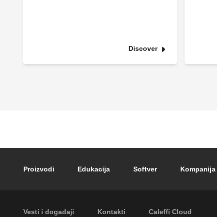
Discover
Footer main navigation
Proizvodi
Edukacija
Softver
Kompanija
Footer secondary navigation
Vesti i događaji
Kontakti
Caleffi Cloud