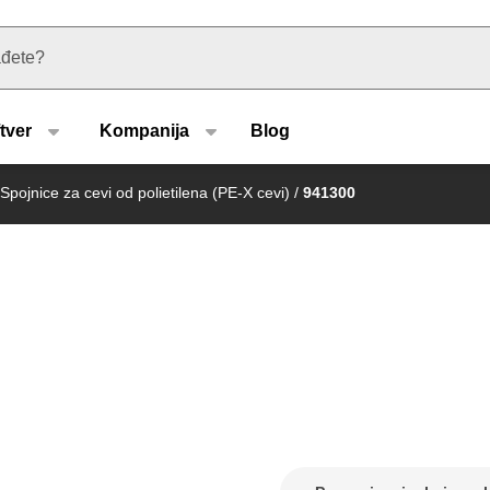
u type
tver
Kompanija
Blog
Spojnice za cevi od polietilena (PE-X cevi)
/
941300