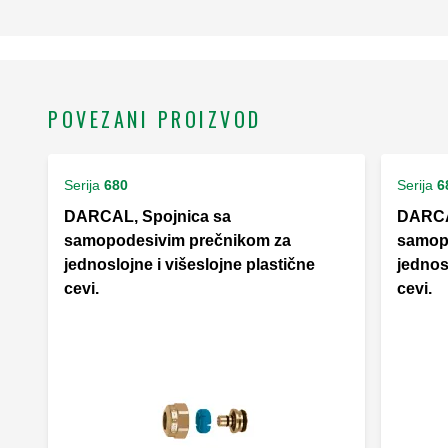
POVEZANI PROIZVOD
Serija
680
Serija
6
DARCAL, Spojnica sa
DARCA
samopodesivim prečnikom za
samop
jednoslojne i višeslojne plastične
jednosl
cevi.
cevi.