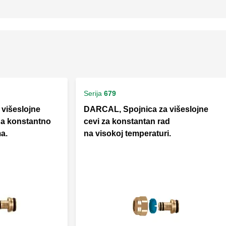
Serija
679
višeslojne
DARCAL, Spojnica za višeslojne
 na konstantno
cevi za konstantan rad
a.
na visokoj temperaturi.