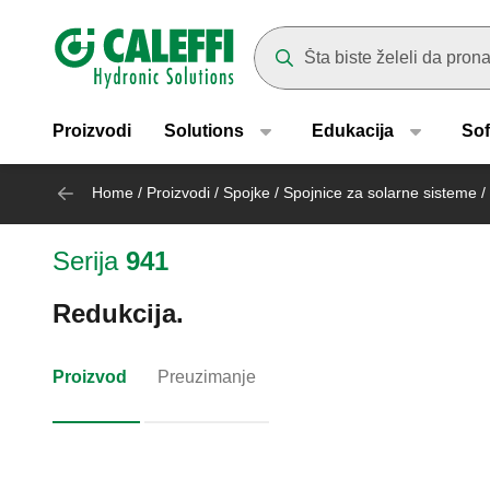
Header main navigation
Suggestions will appear as yo
Proizvodi
Solutions
Edukacija
Sof
Home
/
Proizvodi
/
Spojke
/
Spojnice za solarne sisteme
/
Serija
941
Redukcija.
Proizvod
Preuzimanje