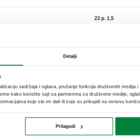
23 p. 1,5
G 3/4" A (ISO 228-1
Detalji
23 p. 1,5
e
lizaciju sadržaja i oglasa, pružanje funkcija društvenih medija i 
G 3/4" A (ISO 228-1
ome kako koristite sajt sa partnerima za društvene medije, oglaš
ormacijama koje ste im dali ili koje su prikupili na osnovu korišć
G 1" A (ISO 228-1) 
Prilagodi