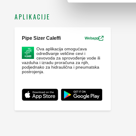
APLIKACIJE
Pipe Sizer Caleffi
Webapp
Ova aplikacija omogućava
određivanje veličine cevi i
cevovoda za sprovođenje vode ili
vazduha i izradu proračuna za njih,
podjednako za hidraulična i pneumatska
postrojenja.