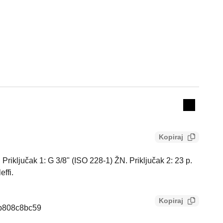
Actions
Collapse 
Kopiraj
riključak 1: G 3/8" (ISO 228-1) ŽN. Priključak 2: 23 p.
effi.
Kopiraj
bb808c8bc59