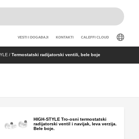
Header secondary navig
VESTI I DOGAĐAJI
KONTAKTI
CALEFFI CLOUD
STYLE
/
Termostatski radijatorski ventili, bele boje
HIGH-STYLE Tro-osni termostatski
radijatorski ventil i navijak, leva verzija.
Bele boje.