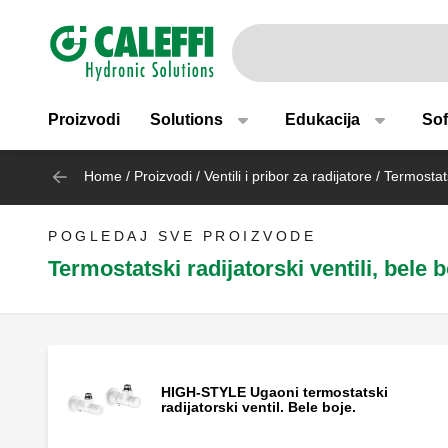
Suggestions will appear as yo
Header main navigation
Proizvodi
Solutions
Edukacija
Sof
Home
/
Proizvodi
/
Ventili i pribor za radijatore
/
Termostats
POGLEDAJ SVE PROIZVODE
Termostatski radijatorski ventili, bele b
HIGH-STYLE Ugaoni termostatski
radijatorski ventil. Bele boje.