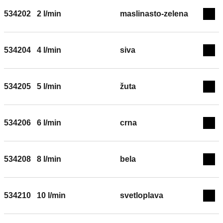
534202
2 l/min
maslinasto-zelena
Exp
534204
4 l/min
siva
Exp
534205
5 l/min
žuta
Exp
534206
6 l/min
crna
Exp
534208
8 l/min
bela
Exp
534210
10 l/min
svetloplava
Exp