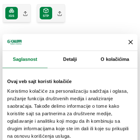
IGS
STP
Tekst tendera
Prikaži
Kopiraj
Saglasnost
Detalji
O kolačićima
CALEFFI, 534102. Ograničavač protoka. Maksimalni radni
pritisak: 12 bar. Srednji raspon temperature: 2–80 °C.
SCIP code
Prikaži
b61c5304-1cde-4650-be58-
Površina: maslinasto-zelena. Nominalni stepen protoka: 2
Kopiraj
Ovaj veb sajt koristi kolačiće
f4669e4da238
l/min. Raspon △p: 1–10 bar. Materijal: mesing.
Koristimo kolačiće za personalizaciju sadržaja i oglasa,
pružanje funkcija društvenih medija i analiziranje
saobraćaja. Takođe delimo informacije o tome kako
534104
4 l/min
siva
Exp
koristite sajt sa partnerima za društvene medije,
oglašavanje i analitiku koji mogu da ih kombinuju sa
drugim informacijama koje ste im dali ili koje su prikupili
534105
5 l/min
žuta
Exp
na osnovu korišćenja usluga.