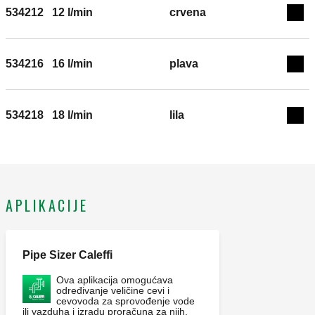
534212
12 l/min
crvena
Exp
534216
16 l/min
plava
Exp
534218
18 l/min
lila
Exp
APLIKACIJE
Pipe Sizer Caleffi
Ova aplikacija omogućava
određivanje veličine cevi i
cevovoda za sprovođenje vode
ili vazduha i izradu proračuna za njih,