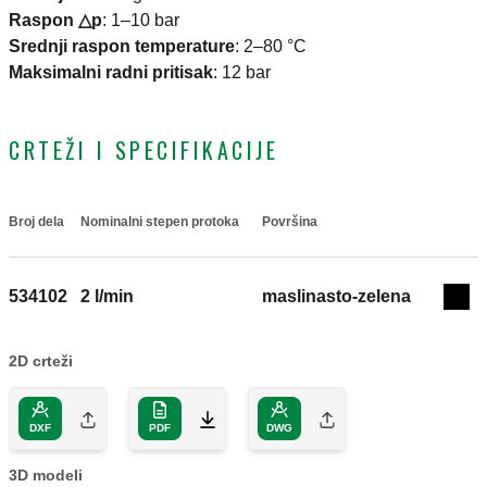
Raspon △p
:
1–10 bar
Srednji raspon temperature
:
2–80 °C
Maksimalni radni pritisak
:
12 bar
CRTEŽI I SPECIFIKACIJE
Broj dela
Nominalni stepen protoka
Površina
Actions
534102
2 l/min
maslinasto-zelena
Coll
2D crteži
DXF
PDF
DWG
3D modeli