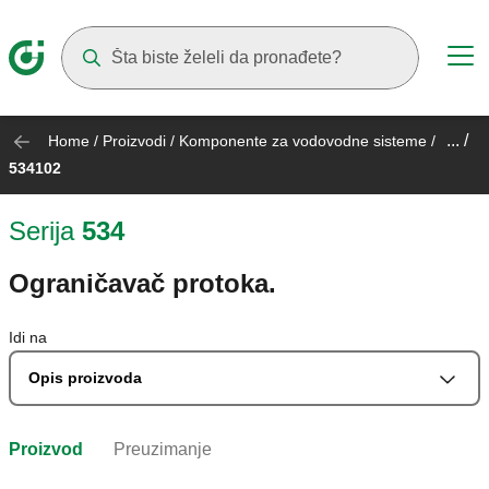
Suggestions will appear as you type
... /
Home
/
Proizvodi
/
Komponente za vodovodne sisteme
/
534102
Serija
534
Ograničavač protoka.
Idi na
Opis proizvoda
Proizvod
Preuzimanje