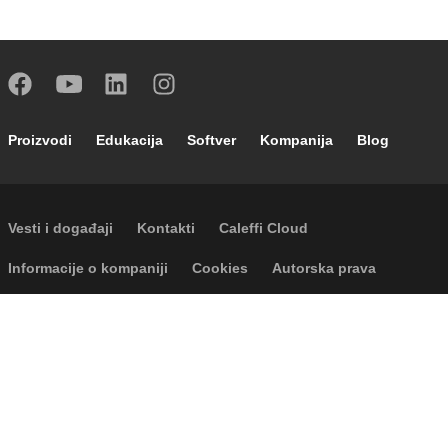
Footer main navigation
Proizvodi
Edukacija
Softver
Kompanija
Blog
Footer secondary navigation
Vesti i događaji
Kontakti
Caleffi Cloud
Footer menu
Informacije o kompaniji
Cookies
Autorska prava
Odricanje odgovornosti
Privatnost
Accessibility
P.I. IT04104030962 - © 1961 - 2026
Caleffi S.p.a. | Sva prava zadržana