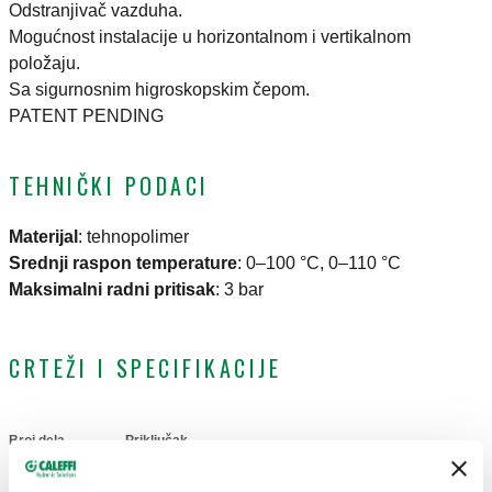
Odstranjivač vazduha.
Mogućnost instalacije u horizontalnom i vertikalnom
položaju.
Sa sigurnosnim higroskopskim čepom.
PATENT PENDING
TEHNIČKI PODACI
Materijal
:
tehnopolimer
Srednji raspon temperature
:
0–100 °C, 0–110 °C
Maksimalni radni pritisak
:
3 bar
CRTEŽI I SPECIFIKACIJE
Broj dela
Priključak
Actions