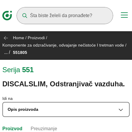
Suggestions will appear as you type
Home
/
Proizvodi
/
Komponente za odzračivanje, odvajanje nečistoće I tretman vode
/
... /
551805
Serija
551
DISCALSLIM, Odstranjivač vazduha.
Idi na
Opis proizvoda
Proizvod
Preuzimanje