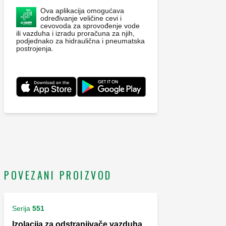
Ova aplikacija omogućava
određivanje veličine cevi i
cevovoda za sprovođenje vode
ili vazduha i izradu proračuna za njih,
podjednako za hidraulična i pneumatska
postrojenja.
POVEZANI PROIZVOD
Serija
551
Izolacija za odstranjivače vazduha