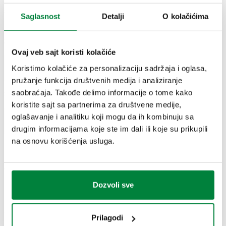
551805
G 3/4" (ISO 228-1) ŽN
Saglasnost
Detalji
O kolačićima
Coll
2D crteži
Ovaj veb sajt koristi kolačiće
Koristimo kolačiće za personalizaciju sadržaja i oglasa,
DWG
DXF
PDF
pružanje funkcija društvenih medija i analiziranje
saobraćaja. Takođe delimo informacije o tome kako
3D modeli
koristite sajt sa partnerima za društvene medije,
oglašavanje i analitiku koji mogu da ih kombinuju sa
IGS
STP
BIM
drugim informacijama koje ste im dali ili koje su prikupili
na osnovu korišćenja usluga.
Tekst tendera
Prikaži
Kopiraj
Dozvoli sve
CALEFFI, 551805, DISCALSLIM. Odstranjivač vazduha.
Mogućnost instalacije u horizontalnom i vertikalnom
SCIP code
Prikaži
Prilagodi
c0f656af-bb04-40e6-be4f-
položaju. Sa sigurnosnim higroskopskim čepom. Priključak: