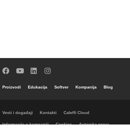
Footer main navigation
Proizvodi
Edukacija
Softver
Kompanija
Blog
Footer secondary navigation
Vesti i događaji
Kontakti
Caleffi Cloud
Footer menu
Informacije o kompaniji
Cookies
Autorska prava