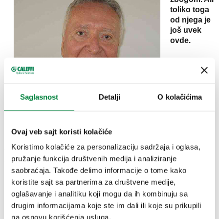
toliko toga
od njega je
još uvek
ovde.
Francesco
Caleffi
preminuo
je juče
Saglasnost
Detalji
O kolačićima
popodne.
Poznat kao
Franko, 60-
Ovaj veb sajt koristi kolačiće
tih godina je osnovao malu kompaniju koja je rasla i
Koristimo kolačiće za personalizaciju sadržaja i oglasa,
vremenom postala međunarodni holding. Jaka ličnost,
pružanje funkcija društvenih medija i analiziranje
dalekovid i istrajan čovek. Danas je njegov Caleffi Hydronic
saobraćaja. Takođe delimo informacije o tome kako
Solutions priznati lider u Italiji u proizvodnji KGH
komponenti.
koristite sajt sa partnerima za društvene medije,
oglašavanje i analitiku koji mogu da ih kombinuju sa
Pre 50 godina, mala firma sa dva stuga u podrumu porodične
drugim informacijama koje ste im dali ili koje su prikupili
kuće, danas je grupa od 14 kompanija širom sveta, sa 3
na osnovu korišćenja usluga.