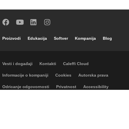
Footer main navigation
Proizvodi
Edukacija
Softver
Kompanija
Blog
Footer secondary navigation
Vesti i događaji
Kontakti
Caleffi Cloud
Footer menu
Informacije o kompaniji
Cookies
Autorska prava
Odricanje odgovornosti
Privatnost
Accessibility
P.I. IT04104030962 - © 1961 - 2026
Caleffi S.p.a. | Sva prava zadržana