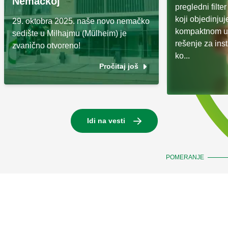
Nemačkoj
pregledni filt
koji objedinjuj
29. oktobra 2025. naše novo nemačko
kompaktnom ur
sedište u Milhajmu (Mülheim) je
rešenje za inst
zvanično otvoreno!
ko...
Pročitaj još
Idi na vesti
POMERANJE