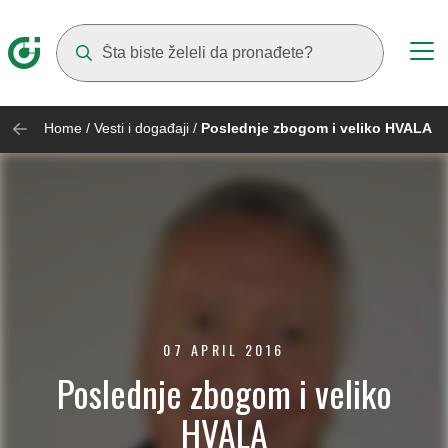
Suggestions will appear as you type
Home
/
Vesti i događaji
/
Poslednje zbogom i veliko HVALA
07 APRIL 2016
Poslednje zbogom i veliko
HVALA