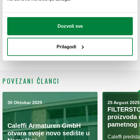
proizvodna pogona u Italiji i sa preko 1000 zaposlenih.
Izvanredan uspeh.
Franko je uvek imao viziju, upornost, veru u ljude koji rade u
kompaniji i ponos „ proizvedeno u Italiji“.
Dozvoli sve
Ovo je kako ga mi pamtimo. Zajedno sa celom porodicom.
Prilagodi
Ovo je poslednji pozdrav, ali istina je, da za budućnost ostaje
mnogo toga lepog iza njega.
POVEZANI ČLANCI
30 Oktobar 2025
25 Avgust 2025
FILTERSTO
proizvoda 
pametnog 
Caleffi Armaturen GmbH
otvara svoje novo sedište u
Caleffi preds