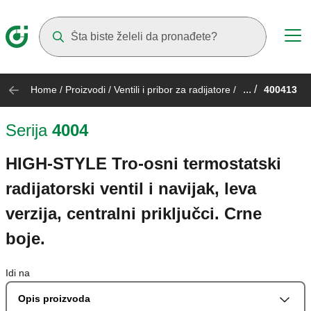
Suggestions will appear as you type
... /
Home
/
Proizvodi
/
Ventili i pribor za radijatore
/
400413
Serija
4004
HIGH-STYLE Tro-osni termostatski
radijatorski ventil i navijak, leva
verzija, centralni priključci. Crne
boje.
Idi na
Opis proizvoda