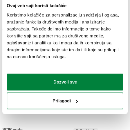
Broj dela
Priključak za radijator
Priključak cevi
Kv ventil
Actions
Ovaj veb sajt koristi kolačiće
Koristimo kolačiće za personalizaciju sadržaja i oglasa,
pružanje funkcija društvenih medija i analiziranje
G 1/2" A (ISO 228-1)
23 p. 1,5
1,27
saobraćaja. Takođe delimo informacije o tome kako
400413
M
krajnji
Coll
m³/h
koristite sajt sa partnerima za društvene medije,
dovod
odvod
oglašavanje i analitiku koji mogu da ih kombinuju sa
drugim informacijama koje ste im dali ili koje su prikupili
Kv navijak
na osnovu korišćenja usluga.
1,37
m³/h
Dozvoli sve
3D modeli
Prilagodi
Tekst tendera
Prikaži
Kopiraj
CALEFFI, 400413. HIGH-STYLE Tro-osni termostatski
radijatorski ventil i navijak, leva verzija, centralni
SCIP code