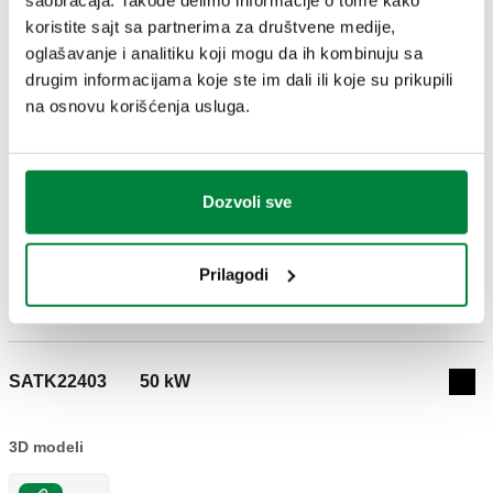
saobraćaja. Takođe delimo informacije o tome kako
Maksimalni radni pritisak
:
10 bar
koristite sajt sa partnerima za društvene medije,
CERTIFIKATI
oglašavanje i analitiku koji mogu da ih kombinuju sa
drugim informacijama koje ste im dali ili koje su prikupili
na osnovu korišćenja usluga.
Dozvoli sve
CRTEŽI I SPECIFIKACIJE
Prilagodi
Broj dela
Nominalna snaga izmenjivača toplote
Actions
SATK22403
50 kW
Col
3D modeli