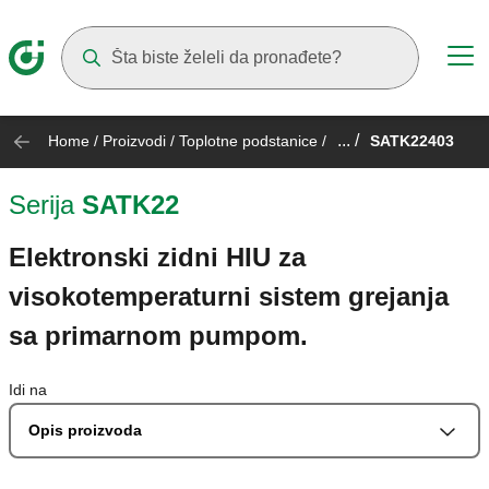
Suggestions will appear as you type
... /
Home
/
Proizvodi
/
Toplotne podstanice
/
SATK22403
Serija
SATK22
Elektronski zidni HIU za
visokotemperaturni sistem grejanja
sa primarnom pumpom.
Idi na
Opis proizvoda