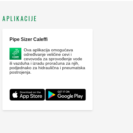
APLIKACIJE
Pipe Sizer Caleffi
Ova aplikacija omogućava
određivanje veličine cevi i
cevovoda za sprovođenje vode
ili vazduha i izradu proračuna za njih,
podjednako za hidraulična i pneumatska
postrojenja.