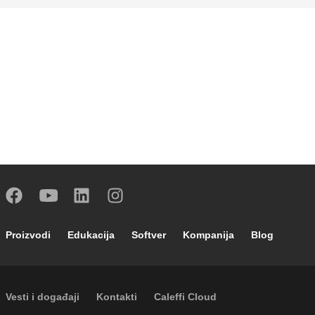
Footer main navigation
Proizvodi
Edukacija
Softver
Kompanija
Blog
Footer secondary navigation
Vesti i događaji
Kontakti
Caleffi Cloud