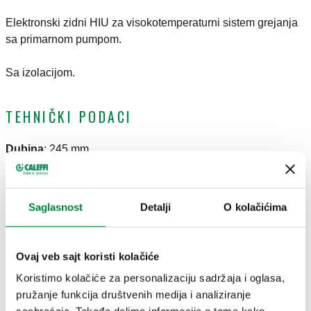
Elektronski zidni HIU za visokotemperaturni sistem grejanja
sa primarnom pumpom.
Sa izolacijom.
TEHNIČKI PODACI
Dubina
:
245 mm
Širina
:
490 mm
Visina
:
500 mm
Potrošnja električne energije
:
80 W
Saglasnost
Detalji
O kolačićima
Napajanje
:
230 V AC
Maksimalna trenutna proizvodnja STV
:
24 l/min
Raspon podešavanja temperature (ДОМАЋА ТОПЛА
Ovaj veb sajt koristi kolačiće
ВОДА)
:
42–60 °C
Koristimo kolačiće za personalizaciju sadržaja i oglasa,
Raspon radne temperature primarnog dovoda
:
2–90 °C
pružanje funkcija društvenih medija i analiziranje
△p maks.
:
6 bar