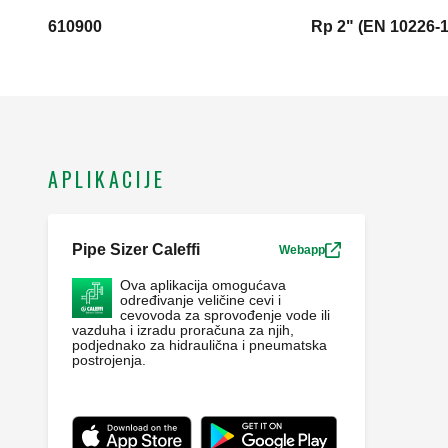
610900
Rp 2" (EN 10226-1
APLIKACIJE
Pipe Sizer Caleffi
Webapp
Ova aplikacija omogućava
određivanje veličine cevi i
cevovoda za sprovođenje vode ili
vazduha i izradu proračuna za njih,
podjednako za hidraulična i pneumatska
postrojenja.