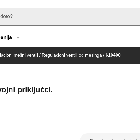
u type
anija
acioni mešni ventili
/
Regulacioni ventili od mesinga
/
610400
ojni priključci.