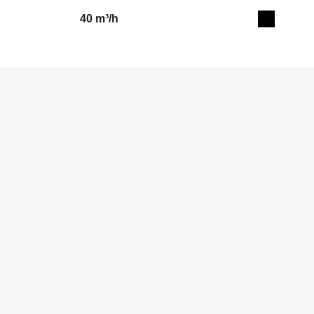
40 m³/h
Expand de