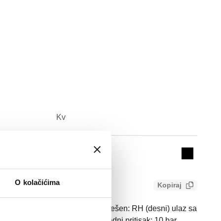
Kv
Actions
4 m³/h
Collapse 
O kolačićima
Kopiraj
l, navojni priključci. Fabrički podešen: RH (desni) ulaz sa
2" (EN 10226-1) F. Maksimalni radni pritisak: 10 bar.