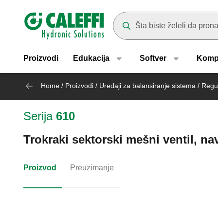
Header main navigation
Suggestions will appear as yo
Proizvodi
Edukacija
Softver
Komp
Home
/
Proizvodi
/
Uređaji za balansiranje sistema
/
Regul
Serija
610
Trokraki sektorski mešni ventil, nav
Proizvod
Preuzimanje