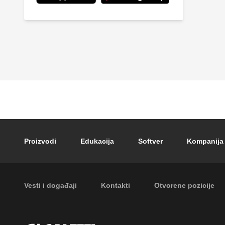
Footer main navigation
Proizvodi
Edukacija
Softver
Kompanija
Footer secondary navigation
Vesti i događaji
Kontakti
Otvorene pozicije