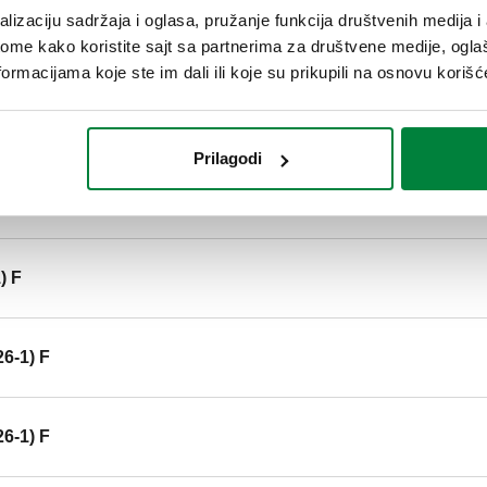
lizaciju sadržaja i oglasa, pružanje funkcija društvenih medija i 
Srednji raspon temperature: 5–
ome kako koristite sajt sa partnerima za društvene medije, oglaš
ormacijama koje ste im dali ili koje su prikupili na osnovu korišć
SCIP code
7428a854-6b31-46c0-8f2d-7
Prilagodi
-1) F
) F
26-1) F
26-1) F