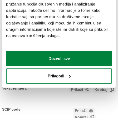
pružanje funkcija društvenih medija i analiziranje
saobraćaja. Takođe delimo informacije o tome kako
CRTEŽI I SPECIFIKACIJE
koristite sajt sa partnerima za društvene medije,
oglašavanje i analitiku koji mogu da ih kombinuju sa
drugim informacijama koje ste im dali ili koje su prikupili
Broj dela
Attacco 1
Attacco 2
na osnovu korišćenja usluga.
Actions
657400
G 1/2" A (ISO 228-1) M
G 1/2" (ISO 228-1) F
Coll
Dozvoli sve
3D modeli
Prilagodi
Tekst tendera
Prikaži
Kopiraj
Spojnica za termometar. attacco 1: G 1/2" A (ISO 228-1) M.
attacco 2: G 1/2" (ISO 228-1) F. Skala merača temperature:
SCIP code
Prikaži
21561103-38cf-4fe4-8bf5-
0–80 °C.
Kopiraj