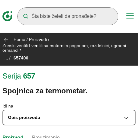
Suggestions will appear as you type
Home
/
Proizvodi
/
Zonski ventili I ventili sa motornim pogonom, razdelnici, ugradni
ormarićI
/
... /
657400
Serija
657
Spojnica za termometar.
Idi na
Opis proizvoda
Proizvod
Preuzimanje