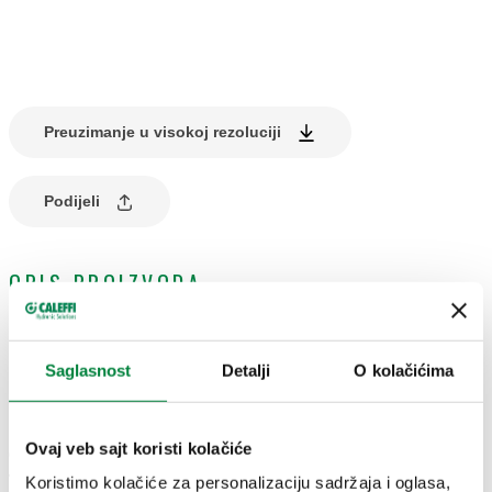
Preuzimanje u visokoj rezoluciji
Podijeli
OPIS PROIZVODA
Spojnica za termometar.
Saglasnost
Detalji
O kolačićima
TEHNIČKI PODACI
Ovaj veb sajt koristi kolačiće
Ø
:
40 mm
Temperature gauge scale
:
0–80 °C
Koristimo kolačiće za personalizaciju sadržaja i oglasa,