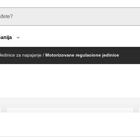
u type
anija
Jedinice za napajanje
/
Motorizovane regulacione jedinice
Motorna regulaciona jedinica za
grejanje i hlađenje, DN 25.