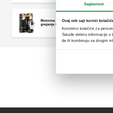
Saglasnost
Ovaj veb sajt koristi kolačić
Motorna regulaciona jedinica za
grejanje i hlađenje, DN 32.
Koristimo kolačiće za persona
Takođe delimo informacije o t
da ih kombinuju sa drugim inf