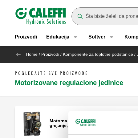
Header main navigation
Suggestions will appear as yo
Proizvodi
Edukacija
Softver
Komp
Home
/
Proizvodi
/
Komponente za toplotne podstanice
/
POGLEDAJTE SVE PROIZVODE
Motorizovane regulacione jedinice
Motorna regulaciona jedinica za
grejanje, DN 25.