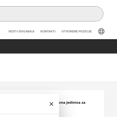
Header secondary navigation
VESTI I DOGAĐAJI
KONTAKTI
OTVORENE POZICIJE
Motorna regulaciona jedinica za
grejanje, DN 32.