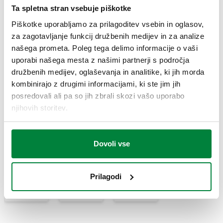
Ta spletna stran vsebuje piškotke
RISBE IN SPECIFIKACIJE
Piškotke uporabljamo za prilagoditev vsebin in oglasov,
za zagotavljanje funkcij družbenih medijev in za analize
Koda artikla
Priključek
našega prometa. Poleg tega delimo informacije o vaši
Actions
uporabi našega mesta z našimi partnerji s področja
družbenih medijev, oglaševanja in analitike, ki jih morda
304540
G 1/2" (ISO 228-1) NN
kombinirajo z drugimi informacijami, ki ste jim jih
Coll
posredovali ali pa so jih zbrali skozi vašo uporabo
njihovih storitev.
2D risba
DWG
DXF
PDF
Dovoli vse
3D modeli
Prilagodi
IGS
STP
BIM