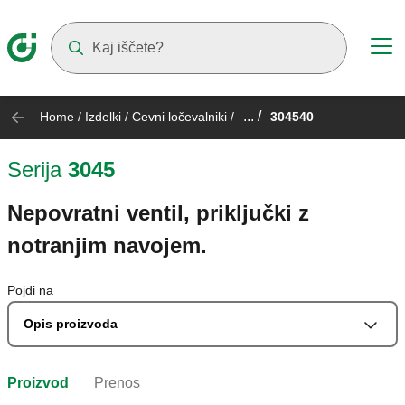
Suggestions will appear as you type
... /
Home
/
Izdelki
/
Cevni ločevalniki
/
304540
Serija
3045
Nepovratni ventil, priključki z
notranjim navojem.
Pojdi na
Opis proizvoda
Proizvod
Prenos