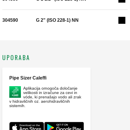
Exp
304590
G 2" (ISO 228-1) NN
Exp
UPORABA
Pipe Sizer Caleffi
Aplikacija omogoča določanje
velikosti in izračune za cevi in
vóde, ki prenašajo vodo ali zrak
v hidravličnih oz. aerohidravličnih
sistemih.