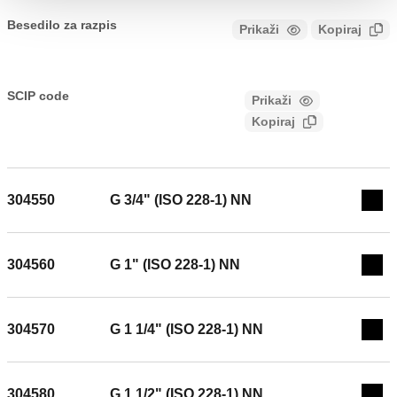
Besedilo za razpis
Prikaži
Kopiraj
CALEFFI, 304540. Nepovratni ventil, priključki z notranjim
navojem. Tip EA. Možnost kontrole nepovratnega ventila.
SCIP code
Prikaži
eff94a33-2ac7-40d7-97d8-
Priključek: G 1/2" (ISO 228-1) NN. Maksimalni delovni tlak:
Kopiraj
3d53f9436ebe
10 bar. Območje temperature medija: 5–65 °C. Material:
medenina.
304550
G 3/4" (ISO 228-1) NN
Exp
304560
G 1" (ISO 228-1) NN
Exp
304570
G 1 1/4" (ISO 228-1) NN
Exp
304580
G 1 1/2" (ISO 228-1) NN