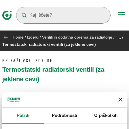
Suggestions will appear as you type
... /
Home
/
Izdelki
/
Ventili in dodatna oprema za radiatorje
/
Termostatski radiatorski ventili (za jeklene cevi)
PRIKAŽI VSE IZDELKE
Termostatski radiatorski ventili (za
jeklene cevi)
Potrdi
Podrobnosti
O piškotkih
Kotni termostatski radiatorski ventil
primeren za montažo termostatskih in
elektro-termičnih glav.