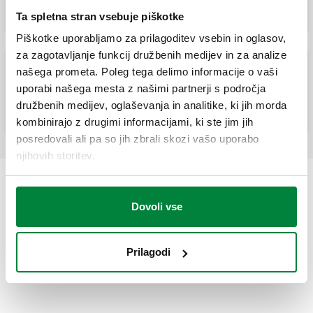
Ta spletna stran vsebuje piškotke
Piškotke uporabljamo za prilagoditev vsebin in oglasov,
za zagotavljanje funkcij družbenih medijev in za analize
našega prometa. Poleg tega delimo informacije o vaši
Raven termostatski radiatorski ventil
primeren za montažo termostatskih in
uporabi našega mesta z našimi partnerji s področja
elektro-termičnih glav.
družbenih medijev, oglaševanja in analitike, ki jih morda
kombinirajo z drugimi informacijami, ki ste jim jih
posredovali ali pa so jih zbrali skozi vašo uporabo
njihovih storitev.
Dovoli vse
Prilagodi