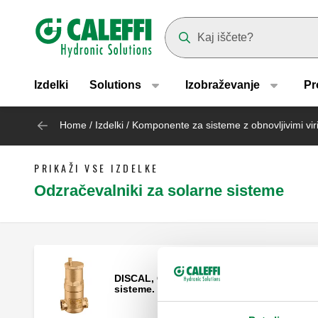
Header main navigation
Suggestions will appear as yo
Izdelki
Solutions
Izobraževanje
Pr
Home
/
Izdelki
/
Komponente za sisteme z obnovljivimi viri
PRIKAŽI VSE IZDELKE
Odzračevalniki za solarne sisteme
DISCAL, Odzračevalnik za solarne
sisteme.