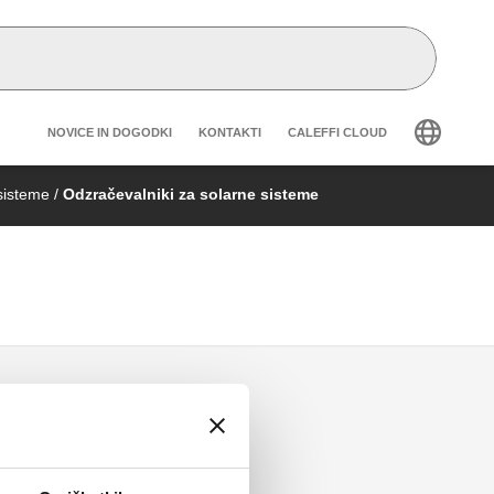
Header secondary navigation
NOVICE IN DOGODKI
KONTAKTI
CALEFFI CLOUD
 sisteme
/
Odzračevalniki za solarne sisteme