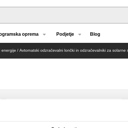
u type
ogramska oprema
Podjetje
Blog
 energije
/
Avtomatski odzračevalni lončki in odzračevalniki za solarne
DISCAL, Odzračevalnik za solarne
sisteme.