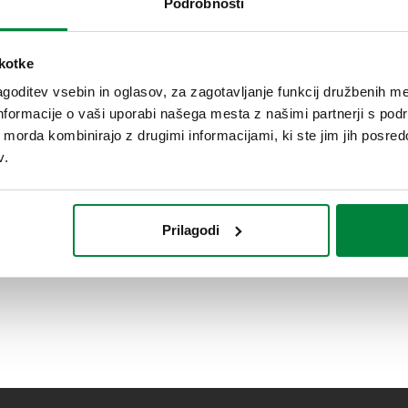
Podrobnosti
škotke
goditev vsebin in oglasov, za zagotavljanje funkcij družbenih me
nformacije o vaši uporabi našega mesta z našimi partnerji s pod
ih morda kombinirajo z drugimi informacijami, ki ste jim jih posredov
v.
Prilagodi