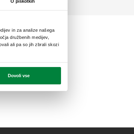
O piškotkih
dijev in za analize našega
ročja družbenih medijev,
ali ali pa so jih zbrali skozi
Dovoli vse