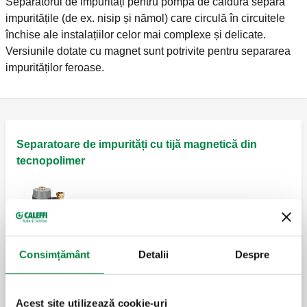
Separatorul de impurități pentru pompa de căldură separă
impuritățile (de ex. nisip și nămol) care circulă în circuitele
închise ale instalațiilor celor mai complexe și delicate.
Versiunile dotate cu magnet sunt potrivite pentru separarea
impurităților feroase.
Separatoare de impurități cu tijă magnetică din
tecnopolimer
CALEFFI XF, Filtru separator de nămol
magnetic cu autocurățare, semiautomat.
Consimțământ
Detalii
Despre
CALEFFI XF, Filtru separator de nămol
magnetic cu autocurățare, semiautomat.
Acest site utilizează cookie-uri