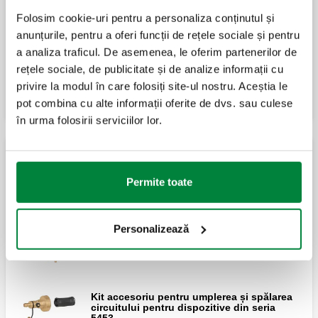
Folosim cookie-uri pentru a personaliza conținutul și
anunțurile, pentru a oferi funcții de rețele sociale și pentru
Izolație pentru separator de nămol
a analiza traficul. De asemenea, le oferim partenerilor de
magnetic, cu autocurățare, semiautomat.
rețele sociale, de publicitate și de analize informații cu
privire la modul în care folosiți site-ul nostru. Aceștia le
pot combina cu alte informații oferite de dvs. sau culese
în urma folosirii serviciilor lor.
Dispozitiv multifuncțional din tehnopolimer cu
separator de impuritati și filtru
Permite toate
DIRTMAG®PLUS, Dispozitiv
Personalizează
multifuncțional cu separator de nămol și
filtru.
Kit accesoriu pentru umplerea și spălarea
circuitului pentru dispozitive din seria
5453.