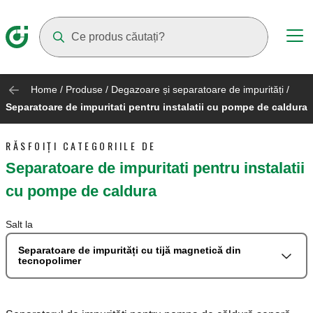
Suggestions will appear as you type
Home
/
Produse
/
Degazoare și separatoare de impurități
/
Separatoare de impuritati pentru instalatii cu pompe de caldura
RĂSFOIȚI CATEGORIILE DE
Separatoare de impuritati pentru instalatii
cu pompe de caldura
Salt la
Separatoare de impurități cu tijă magnetică din
tecnopolimer