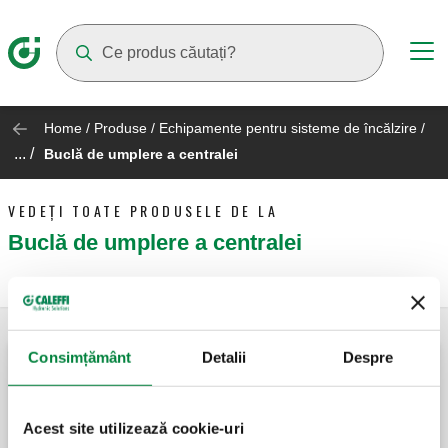
Suggestions will appear as you type
Home
/
Produse
/
Echipamente pentru sisteme de încălzire
/
... /
Buclă de umplere a centralei
VEDEȚI TOATE PRODUSELE DE LA
Buclă de umplere a centralei
Consimțământ
Detalii
Despre
ROBOFIL, Unitate de umplere, pentru
centrală.
Acest site utilizează cookie-uri